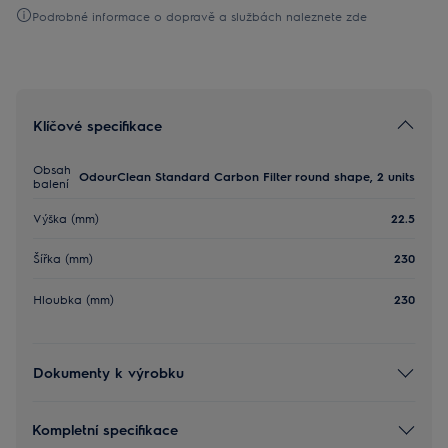
Podrobné informace o dopravě a službách naleznete zde
Klíčové specifikace
Obsah
OdourClean Standard Carbon Filter round shape, 2 units
balení
Výška (mm)
22.5
Šířka (mm)
230
Hloubka (mm)
230
Dokumenty k výrobku
Kompletní specifikace