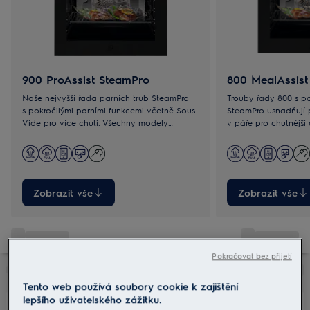
900 ProAssist SteamPro
800 MealAssist
Naše nejvyšší řada parních trub SteamPro
Trouby řady 800 s p
s pokročilými parními funkcemi včetně Sous-
SteamPro usnadňují 
Vide pro více chuti. Všechny modely
v páře pro chutnější a zdravější pokrmy. S
umožňují rychlý přístup k oblíbeným
modely se Sous-Vid
programům.
výraznějších chutí.
Zobrazit vše
Zobrazit vše
Pokračovat bez přijetí
Tento web používá soubory cookie k zajištění
lepšího uživatelského zážitku.