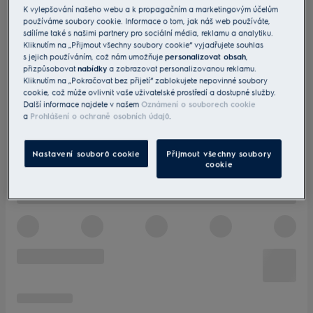
K vylepšování našeho webu a k propagačním a marketingovým účelům
používáme soubory cookie. Informace o tom, jak náš web používáte,
sdílíme také s našimi partnery pro sociální média, reklamu a analytiku.
Kliknutím na „Přijmout všechny soubory cookie“ vyjadřujete souhlas
s jejich používáním, což nám umožňuje
personalizovat obsah
,
přizpůsobovat
nabídky
a zobrazovat personalizovanou reklamu.
Kliknutím na „Pokračovat bez přijetí“ zablokujete nepovinné soubory
cookie, což může ovlivnit vaše uživatelské prostředí a dostupné služby.
Další informace najdete v našem
Oznámení o souborech cookie
a
Prohlášení o ochraně osobních údajů
.
Nastavení souborů cookie
Přijmout všechny soubory
cookie