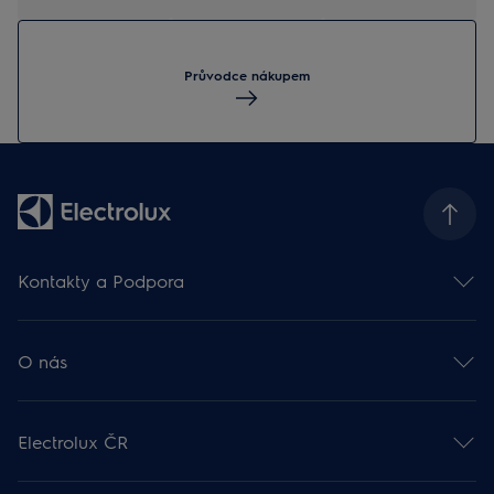
Průvodce nákupem
Kontakty a Podpora
Kontakt
Odběr newsletteru
O nás
Facebook 🡕
Instagram 🡕
Electrolux ve světě 🡕
Youtube 🡕
Finanční informace 🡕
TikTok 🡕
Electrolux ČR
Udržitelnost 🡕
Zákaznická podpora
Práce v Electroluxu 🡕
Rady a návody
Probíhající akce