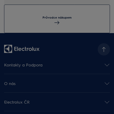
Průvodce nákupem
Kontakty a Podpora
Kontakt
Odběr newsletteru
O nás
Facebook 🡕
Instagram 🡕
Electrolux ve světě 🡕
Youtube 🡕
Finanční informace 🡕
TikTok 🡕
Electrolux ČR
Udržitelnost 🡕
Zákaznická podpora
Práce v Electroluxu 🡕
Rady a návody
Probíhající akce