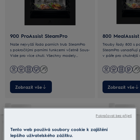
900 ProAssist SteamPro
800 MealAssist
Naše nejvyšší řada parních trub SteamPro
Trouby řady 800 s p
s pokročilými parními funkcemi včetně Sous-
SteamPro usnadňují 
Vide pro více chuti. Všechny modely
v páře pro chutnější a zdravější pokrmy. S
umožňují rychlý přístup k oblíbeným
modely se Sous-Vid
programům.
výraznějších chutí.
Zobrazit vše
Zobrazit vše
Pokračovat bez přijetí
Tento web používá soubory cookie k zajištění
lepšího uživatelského zážitku.