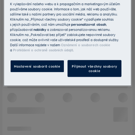
K vylepšování našeho webu a k propagačním a marketingovým účelům
používáme soubory cookie. Informace o tom, jak náš web používáte,
sdílíme také s našimi partnery pro sociální média, reklamu a analytiku.
Kliknutím na „Přijmout všechny soubory cookie“ vyjadřujete souhlas
s jejich používáním, což nám umožňuje
personalizovat obsah
,
přizpůsobovat
nabídky
a zobrazovat personalizovanou reklamu.
Kliknutím na „Pokračovat bez přijetí“ zablokujete nepovinné soubory
cookie, což může ovlivnit vaše uživatelské prostředí a dostupné služby.
Další informace najdete v našem
Oznámení o souborech cookie
a
Prohlášení o ochraně osobních údajů
.
Nastavení souborů cookie
Přijmout všechny soubory
cookie