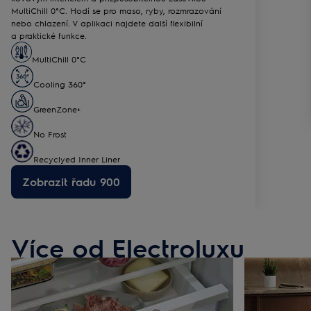
MultiChill 0°C. Hodí se pro maso, ryby, rozmrazování
nebo chlazení. V aplikaci najdete další flexibilní
a praktické funkce.
MultiChill 0°C
Cooling 360°
GreenZone+
No Frost
Recyclyed Inner Liner
Zobrazit řadu 900
Více od Electroluxu