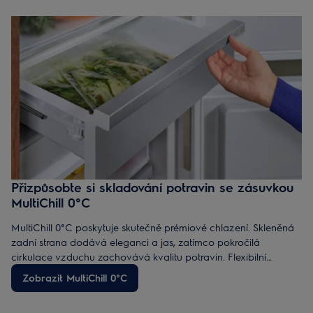
Přizpůsobte si skladování potravin se zásuvkou
MultiChill 0°C
MultiChill 0°C poskytuje skutečně prémiové chlazení. Skleněná
zadní strana dodává eleganci a jas, zatímco pokročilá
cirkulace vzduchu zachovává kvalitu potravin. Flexibilní
zásuvka MultiChill 0°C je vyrobena z recyklovaného plastu,
Zobrazit MultiChill 0°C
takže je udržitelná bez kompromisů. Propojení lednice s
aplikací vám usnadní přípravu jídel.