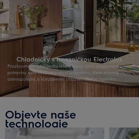
Chladničky s mrazničkou Electrolux
Prozkoumejte inteligentní řešení, která udrží skladované
potraviny déle čerstvé, pokročilé systémy, které eliminují ruční
odmrazování, a konzistentní chlazení celého vnitřního
prostoru. Udržitelný design a snadná integrace s kuchyní
vám určitě sedne. Najděte si ideální chladničku s mrazničkou
pro svou kuchyň.
Objevte naše
technologie