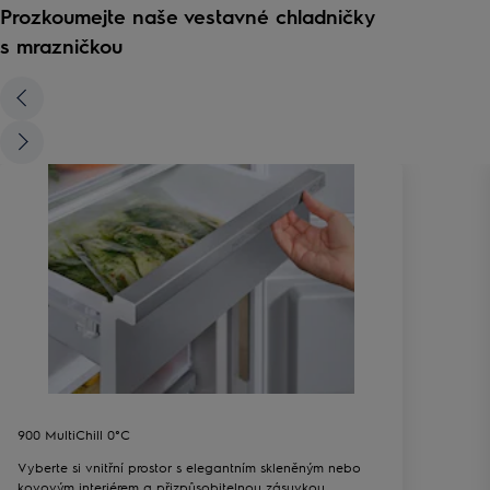
Prozkoumejte naše vestavné chladničky
s mrazničkou
900 MultiChill 0°C
Vyberte si vnitřní prostor s elegantním skleněným nebo
kovovým interiérem a přizpůsobitelnou zásuvkou