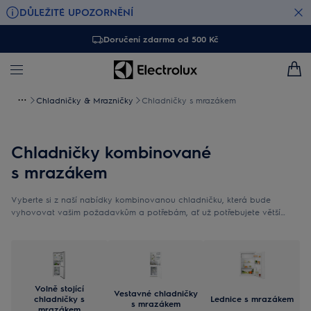
DŮLEŽITÉ UPOZORNĚNÍ
Doručení zdarma od 500 Kč
Chladničky & Mrazničky
Chladničky s mrazákem
Chladničky kombinované
s mrazákem
Vyberte si z naší nabídky kombinovanou chladničku, která bude
vyhovovat vašim požadavkům a potřebám, ať už potřebujete větší
mrazák, nebo spíš lednici.
Volně stojící
Vestavné chladničky
chladničky s
Lednice s mrazákem
s mrazákem
mrazákem