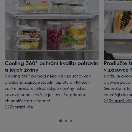
Cooling 360° ochrání kvalitu potravin
Prodlužte t
a jejich živiny
v zásuvce
Cooling 360° pomocí několika vzduchových
Udržujte ovoc
průduchů zajišťuje stabilní teplotu a vlhkost v
plýtvání potr
celém prostoru chladničky. Skleněný nebo
GreenZone. Jej
kovový panel zvyšuje jas uvnitř a přidává
vytvářejí doko
chladničce na eleganci.
Zobrazit vše
Zobrazit vše