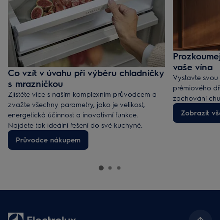
Prozkoumej
vaše vína
Co vzít v úvahu při výběru chladničky
Vystavte svou 
s mrazničkou
prémiového dř
Zjistěte více s naším komplexním průvodcem a
zachování chut
zvažte všechny parametry, jako je velikost,
Zobrazit vš
energetická účinnost a inovativní funkce.
Najdete tak ideální řešení do své kuchyně.
Průvodce nákupem