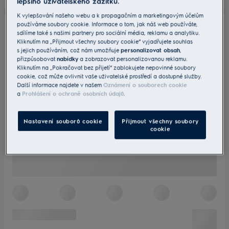
lepšího uživatelského zážitku.
K vylepšování našeho webu a k propagačním a marketingovým účelům
používáme soubory cookie. Informace o tom, jak náš web používáte,
sdílíme také s našimi partnery pro sociální média, reklamu a analytiku.
Kliknutím na „Přijmout všechny soubory cookie“ vyjadřujete souhlas
s jejich používáním, což nám umožňuje
personalizovat obsah
,
přizpůsobovat
nabídky
a zobrazovat personalizovanou reklamu.
Kliknutím na „Pokračovat bez přijetí“ zablokujete nepovinné soubory
cookie, což může ovlivnit vaše uživatelské prostředí a dostupné služby.
Další informace najdete v našem
Oznámení o souborech cookie
a
Prohlášení o ochraně osobních údajů
.
Nastavení souborů cookie
Přijmout všechny soubory
cookie