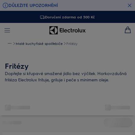
DŮLEŽITÉ UPOZORNĚNÍ
Doručení zdarma od 500 Kč
Malé kuchyňské spotřebiče
Fritézy
Fritézy
Dopřejte si křupavé smažené jídlo bez výčitek. Horkovzdušná
fritéza Electrolux frituje, griluje i peče s minimem oleje.