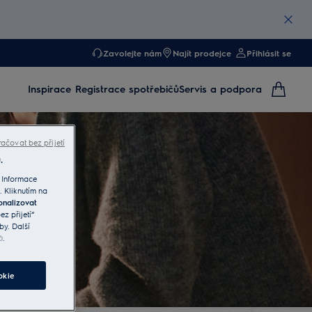
Zavolejte nám
Najít prodejce
Přihlásit se
Inspirace
Registrace spotřebičů
Servis a podpora
ačovat bez přijetí
.
 Informace
. Kliknutím na
onalizovat
z přijetí“
by. Další
ů
.
okie