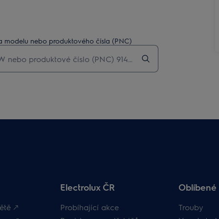
sla modelu nebo produktového čísla (PNC)
Electrolux ČR
Oblíbené 
ětě 🡕
Probíhající akce
Trouby