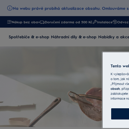
Na webu právě probíhá aktualizace obsahu. Omlouváme se
Nákup bez obav
Doručení zdarma od 500 Kč
Instalace
Odvoz 
Spotřebiče & e-shop
Náhradní díly & e-shop
Nabídky a akc
Tento web
K vylepšová
o tom, jak n
„Přijmout vš
obsah
, při
zablokujete 
informace n