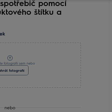
 spotřebič pomocí
uktového štítku a
tek
te fotografii sem nebo
hrát fotografii
nebo