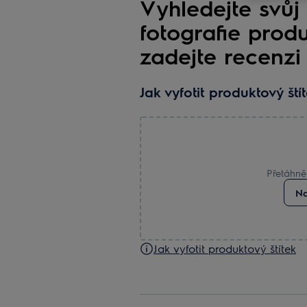
Vyhledejte svůj
fotografie prod
zadejte recenzi
Jak vyfotit produktový ští
Přetáhně
Na
Jak vyfotit produktový štítek