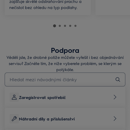
zajišťuje skvělé odstraňování prachu a
nečistot bez ohledu na typ podlahy.
Podpora
Věděli jste, že drobné potíže můžete vyřešit i bez objednávání
servisu? Začněte tím, že níže vyberete problém, se kterým se
potýkáte.
Pro vyhledávání v článcích technické podpory začněte psát
Zaregistrovat spotřebič
Náhradní díly a příslušenství