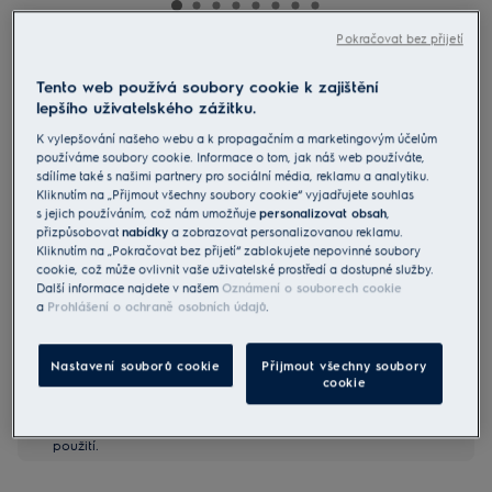
Pokračovat bez přijetí
EB31C1UG
Sáčkový vysavač 300
Tento web používá soubory cookie k zajištění
lepšího uživatelského zážitku.
K vylepšování našeho webu a k propagačním a marketingovým účelům
4.8 (9)
používáme soubory cookie. Informace o tom, jak náš web používáte,
Benefity
sdílíme také s našimi partnery pro sociální média, reklamu a analytiku.
Kliknutím na „Přijmout všechny soubory cookie“ vyjadřujete souhlas
Kompaktní sáčkový vysavač s příslušenstvím uloženým v těle přístroje.
Silné sání pro odstranění prachu a nečistot na všech typech podlah.
s jejich používáním, což nám umožňuje
personalizovat obsah
,
Snadno ovladatelný vysavač s velkými kolečky a ergonomickým
přizpůsobovat
nabídky
a zobrazovat personalizovanou reklamu.
designem.
Kliknutím na „Pokračovat bez přijetí“ zablokujete nepovinné soubory
Kompaktní design, ergonomická rukojeť a příslušenství v těle
cookie, což může ovlivnit vaše uživatelské prostředí a dostupné služby.
spotřebiče.
Další informace najdete v našem
Oznámení o souborech cookie
a
Prohlášení o ochraně osobních údajů
.
Nastavení souborů cookie
Přijmout všechny soubory
cookie
Bezpečnostní pokyny a bezpečnostní upozornění podle
nařízení EU 2023/988 jsou uvedeny v uživatelské příručce.
Pro bezpečné používání výrobku si přečtěte celý návod k
použití.