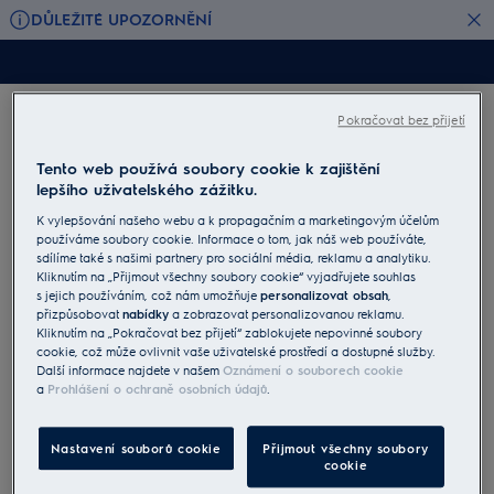
DŮLEŽITÉ UPOZORNĚNÍ
Pokračovat bez přijetí
Tento web používá soubory cookie k zajištění
Online odstoupení od smlouvy
lepšího uživatelského zážitku.
Pomocí tohoto formuláře můžete od smlouvy odstoupit
K vylepšování našeho webu a k propagačním a marketingovým účelům
online. Potvrzení vám po odeslání ihned pošleme na e-
používáme soubory cookie. Informace o tom, jak náš web používáte,
mail. Začněte kliknutím na „Odstoupení od smlouvy“.
sdílíme také s našimi partnery pro sociální média, reklamu a analytiku.
Kliknutím na „Přijmout všechny soubory cookie“ vyjadřujete souhlas
Odstoupení od smlouvy
s jejich používáním, což nám umožňuje
personalizovat obsah
,
přizpůsobovat
nabídky
a zobrazovat personalizovanou reklamu.
Kliknutím na „Pokračovat bez přijetí“ zablokujete nepovinné soubory
cookie, což může ovlivnit vaše uživatelské prostředí a dostupné služby.
Informace o společnosti
Další informace najdete v našem
Oznámení o souborech cookie
ELECTROLUX, s.r.o.
a
Prohlášení o ochraně osobních údajů
.
IČ: 18631975
DIČ: CZ18631975
Registrováno u MS v Praze
Nastavení souborů cookie
Přijmout všechny soubory
Spisová značka: C2461
cookie
Adresa