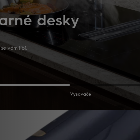
arné desky
se vám líbí.
Vysavače