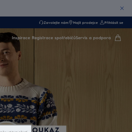
Zavolejte nám
Najít prodejce
Přihlásit se
Inspirace
Registrace spotřebičů
Servis a podpora