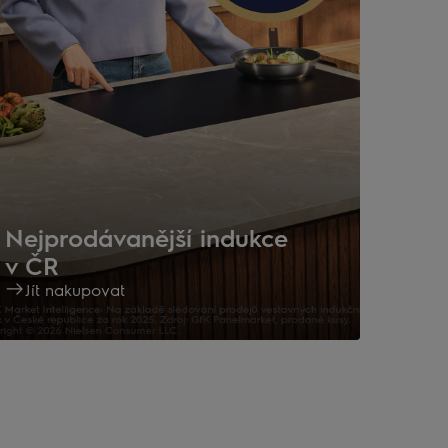
Nejprodávanější indukce
v ČR
Jít nakupovat