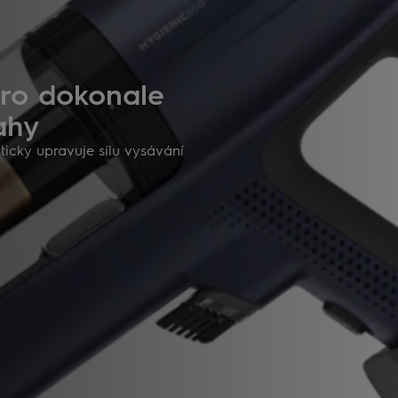
pro dokonale
ahy
icky upravuje sílu vysávání