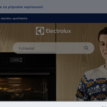
 za případné nepřesnosti.
starého spotřebiče
e
Vyhledat