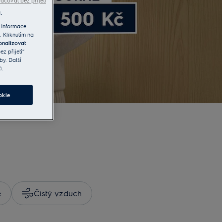
ačovat bez přijetí
.
 Informace
. Kliknutím na
onalizovat
z přijetí“
by. Další
ů
.
okie
e
Čistý vzduch