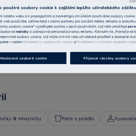
bě PizzaExpert
Pokr
 používá soubory cookie k zajištění lepšího uživatelského zážitku
upy na Rohlik.cz
ní našeho webu a k propagačním a marketingovým účelům používáme soubory cookie.
áš web používáte, sdílíme také s našimi partnery pro sociální média, reklamu a analytiku
echny soubory cookie“ vyjadřujete souhlas s jejich používáním, což nám umožňuje
pers
způsobovat
nabídky
a zobrazovat personalizovanou reklamu. Kliknutím na „Pokračovat be
nepovinné soubory cookie, což může ovlivnit vaše uživatelské prostředí a dostupné služ
ajdete v našem
Oznámení o souborech cookie
a
Prohlášení o ochraně osobních údaj
Nastavení souborů cookie
Přijmout všechny soubory co
ií
ničky & Mrazničky
Péče o prádlo
Vysavač