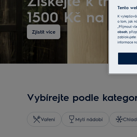
Získejte k trou
Tento web
1500 Kč na nák
K vylepšová
o tom, jak n
„Přijmout vš
Zjistit více
obsah
, při
zablokujete 
informace n
Vybírejte podle kategor
Vaření
Mytí nádobí
Chlad