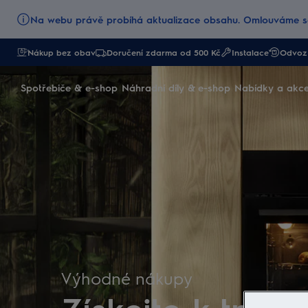
Na webu právě probíhá aktualizace obsahu. Omlouváme se
Nákup bez obav
Doručení zdarma od 500 Kč
Instalace
Odvoz 
Electrolux - Hero Block
Spotřebiče & e-shop
Náhradní díly & e-shop
Nabídky a akc
Výhodné nákupy