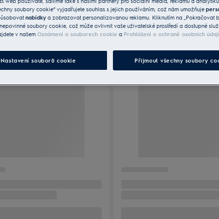
áš web používáte, sdílíme také s našimi partnery pro sociální média, reklamu a analytiku
echny soubory cookie“ vyjadřujete souhlas s jejich používáním, což nám umožňuje
pers
způsobovat
nabídky
a zobrazovat personalizovanou reklamu. Kliknutím na „Pokračovat be
nepovinné soubory cookie, což může ovlivnit vaše uživatelské prostředí a dostupné služ
ajdete v našem
Oznámení o souborech cookie
a
Prohlášení o ochraně osobních údaj
Nastavení souborů cookie
Přijmout všechny soubory co