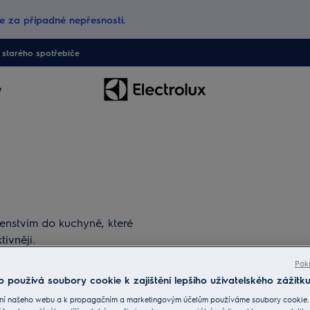
 za případné nepřesnosti.
starého spotřebiče
e
ušenstvím do kuchyně, které
ivněji.
Pokr
 používá soubory cookie k zajištění lepšího uživatelského zážitku
ní našeho webu a k propagačním a marketingovým účelům používáme soubory cookie.