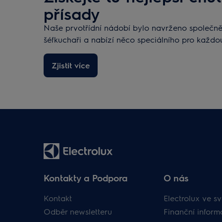
přísady
Naše prvotřídní nádobí bylo navrženo společně 
šéfkuchaři a nabízí něco speciálního pro každo
Zjistit více
Kontakty a Podpora
O nás
Kontakt
Electrolux ve sv
Odběr newsletteru
Finanční inform