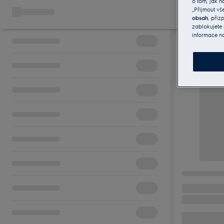
o tom, jak n
„Přijmout vš
obsah
, při
zablokujete 
informace n