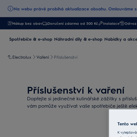
Na webu právě probíhá aktualizace obsahu. Omlouváme se
Nákup bez obav
Doručení zdarma od 500 Kč
Instalace
Odvoz 
Spotřebiče & e-shop
Náhradní díly & e-shop
Nabídky a akc
Electrolux
Vaření
Příslušenství
Příslušenství k vaření
Dopřejte si jedinečné kulinářské zážitky s přísl
vám pomůže využívat vaše spotřebiče ještě efekt
Tento web
K vylepšová