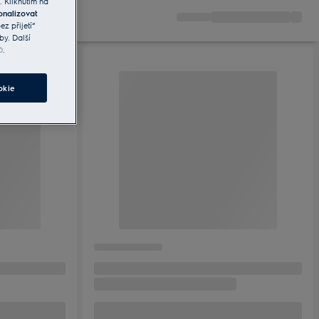
. Kliknutím na
onalizovat
z přijetí“
by. Další
ů
.
okie