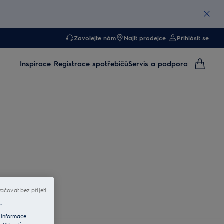
Zavolejte nám
Najít prodejce
Přihlásit se
Inspirace
Registrace spotřebičů
Servis a podpora
ačovat bez přijetí
.
 Informace