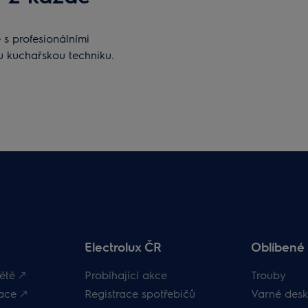
s profesionálními
u kuchařskou techniku.
Electrolux ČR
Oblíbené 
ětě 🡕
Probíhající akce
Trouby
ace 🡕
Registrace spotřebičů
Varné desk