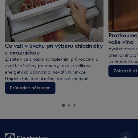
Prozkoumej
vaše vína
Co vzít v úvahu při výběru chladničky
Vystavte svou 
s mrazničkou
prémiového dř
Zjistěte více s naším komplexním průvodcem a
zachování chut
zvažte všechny parametry, jako je velikost,
Zobrazit vš
energetická účinnost a inovativní funkce.
Najdete tak ideální řešení do své kuchyně.
Průvodce nákupem