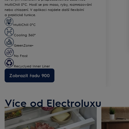
MultiChill 0°C. Hodí se pro maso, ryby, rozmrazování
nebo chlazení. V aplikaci najdete další flexibilní
a praktické funkce.
MultiChill 0°C
Cooling 360°
GreenZone+
No Frost
Recyclyed Inner Liner
Zobrazit řadu 900
Více od Electroluxu