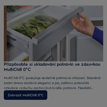
Přizpůsobte si skladování potravin se zásuvkou
MultiChill 0°C
MultiChill 0°C poskytuje skutečně prémiové chlazení. Skleněná
zadní strana dodává eleganci a jas, zatímco pokročilá
cirkulace vzduchu zachovává kvalitu potravin. Flexibilní
zásuvka MultiChill 0°C je vyrobena z recyklovaného plastu,
Zobrazit MultiChill 0°C
takže je udržitelná bez kompromisů. Propojení lednice s
aplikací vám usnadní přípravu jídel.