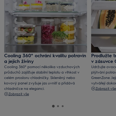
Cooling 360° ochrání kvalitu potravin
Prodlužte t
a jejich živiny
v zásuvce
Cooling 360° pomocí několika vzduchových
Udržujte ovoc
průduchů zajišťuje stabilní teplotu a vlhkost v
plýtvání potr
celém prostoru chladničky. Skleněný nebo
GreenZone. Jej
kovový panel zvyšuje jas uvnitř a přidává
vytvářejí doko
chladničce na eleganci.
Zobrazit vše
Zobrazit vše