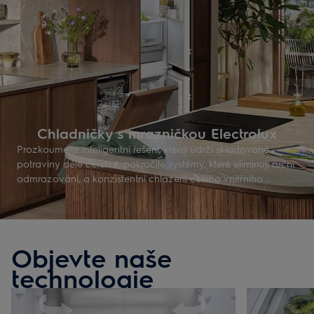
Chladničky s mrazničkou Electrolux
Prozkoumejte inteligentní řešení, která udrží skladované
potraviny déle čerstvé, pokročilé systémy, které eliminují ruční
odmrazování, a konzistentní chlazení celého vnitřního
prostoru. Udržitelný design a snadná integrace s kuchyní
vám určitě sedne. Najděte si ideální chladničku s mrazničkou
pro svou kuchyň.
Objevte naše
technologie