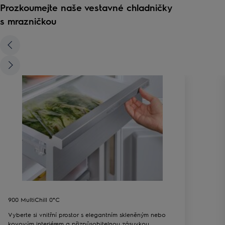
Prozkoumejte naše vestavné chladničky
s mrazničkou
900 MultiChill 0°C
Vyberte si vnitřní prostor s elegantním skleněným nebo
kovovým interiérem a přizpůsobitelnou zásuvkou