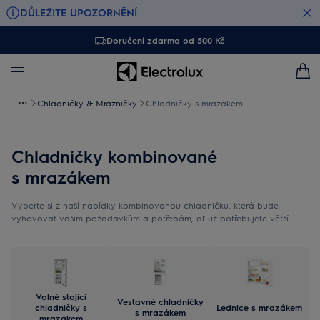
DŮLEŽITÉ UPOZORNĚNÍ
Doručení zdarma od 500 Kč
Chladničky & Mrazničky
Chladničky s mrazákem
Chladničky kombinované
s mrazákem
Vyberte si z naší nabídky kombinovanou chladničku, která bude
vyhovovat vašim požadavkům a potřebám, ať už potřebujete větší
mrazák, nebo spíš lednici.
Volně stojící
Vestavné chladničky
chladničky s
Lednice s mrazákem
s mrazákem
mrazákem