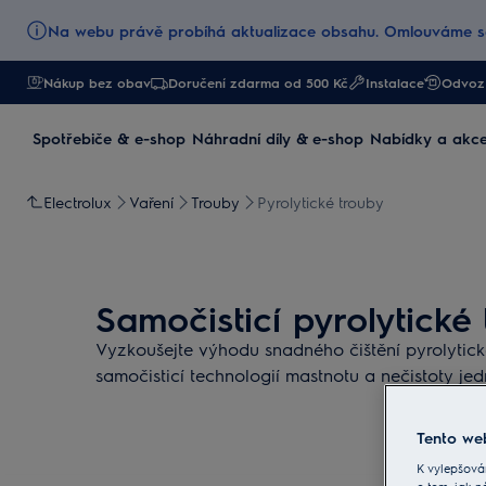
Na webu právě probíhá aktualizace obsahu. Omlouváme se
Nákup bez obav
Doručení zdarma od 500 Kč
Instalace
Odvoz 
Spotřebiče & e-shop
Náhradní díly & e-shop
Nabídky a akc
Electrolux
Vaření
Trouby
Pyrolytické trouby
Samočisticí pyrolytické
Vyzkoušejte výhodu snadného čištění pyrolytické
samočisticí technologií mastnotu a nečistoty jed
Tento web
K vylepšová