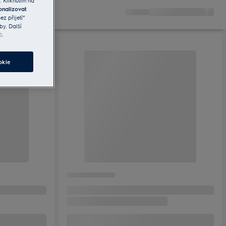
. Kliknutím na
onalizovat
z přijetí“
by. Další
ů
.
okie