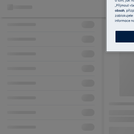
o tom, jak n
„Přijmout vš
obsah
, při
zablokujete 
informace n