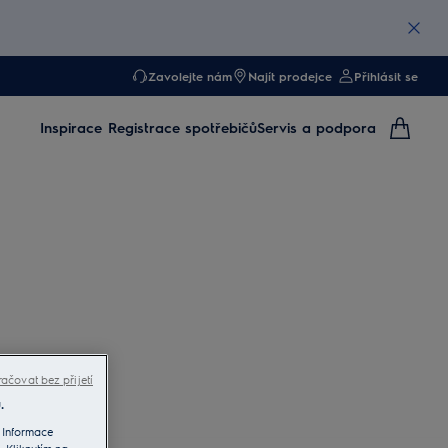
Zavolejte nám
Najít prodejce
Přihlásit se
Inspirace
Registrace spotřebičů
Servis a podpora
ačovat bez přijetí
.
 Informace