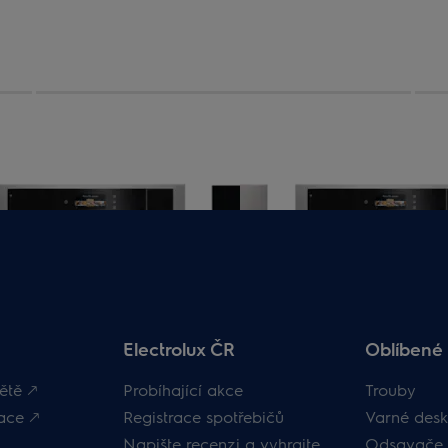
Electrolux ČR
Oblíbené 
ětě 🡕
Probíhající akce
Trouby
ace 🡕
Registrace spotřebičů
Varné desk
Napište recenzi a vyhrajte
Odsavače 