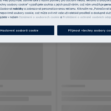
áš web používáte, sdílíme také s našimi partnery pro sociální média, reklamu a analytiku
echny soubory cookie“ vyjadřujete souhlas s jejich používáním, což nám umožňuje
pers
způsobovat
nabídky
a zobrazovat personalizovanou reklamu. Kliknutím na „Pokračovat be
nepovinné soubory cookie, což může ovlivnit vaše uživatelské prostředí a dostupné služ
ajdete v našem
Oznámení o souborech cookie
a
Prohlášení o ochraně osobních údaj
Nastavení souborů cookie
Přijmout všechny soubory co