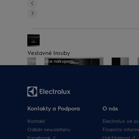
Vestavné trouby
Průvodce nákupem
Kontakty a Podpora
O nás
Kontakt
Electrolux ve sv
Odběr newsletteru
Finanční inform
Facebook 🡕
Udržitelnost 🡕