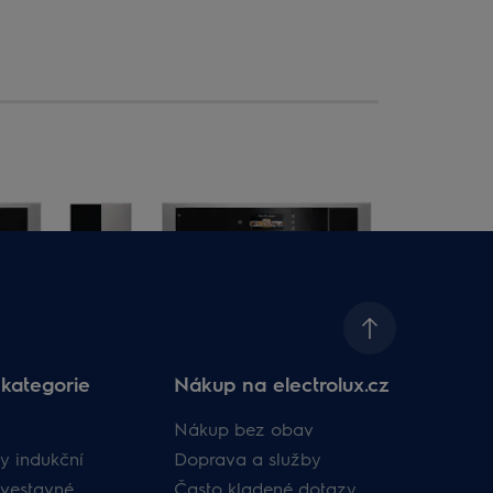
Parní trou
kategorie
Nákup na electrolux.cz
Nákup bez obav
y indukční
Doprava a služby
vestavné
Často kladené dotazy