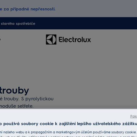
 za případné nepřesnosti.
starého spotřebiče
e
 trouby
 trouby. S pyrolytickou
noduše setřete.
Pokr
 používá soubory cookie k zajištění lepšího uživatelského zážitku
ní našeho webu a k propagačním a marketingovým účelům používáme soubory cookie.