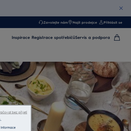
Zavolejte nám
Najít prodejce
Přihlásit se
Inspirace
Registrace spotřebičů
Servis a podpora
ačovat bez přijetí
.
 Informace