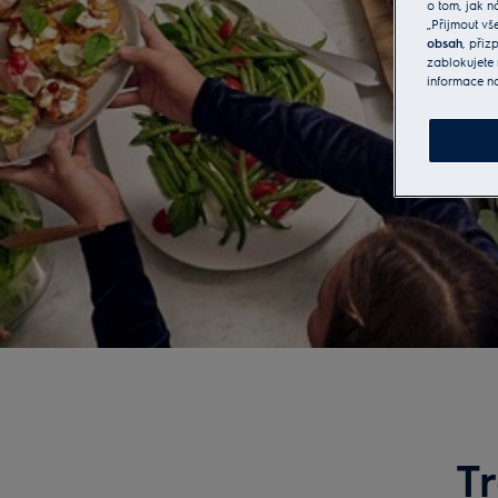
o tom, jak n
„Přijmout vš
obsah
, při
zablokujete 
informace n
T