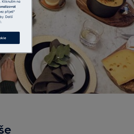
. Kliknutím na
onalizovat
z přijetí“
by. Další
ů
.
okie
še