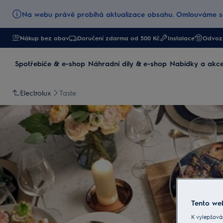
Na webu právě probíhá aktualizace obsahu. Omlouváme se
Nákup bez obav
Doručení zdarma od 500 Kč
Instalace
Odvoz 
Spotřebiče & e-shop
Náhradní díly & e-shop
Nabídky a akc
Electrolux
Taste
Tento web
K vylepšová