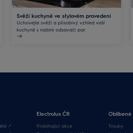
Svěží kuchyně ve stylovém provedení
Uchovejte svěží a působivý vzhled vaší
kuchyně s našimi odsavači par.
Electrolux ČR
Oblíbené 
ětě 🡕
Probíhající akce
Trouby