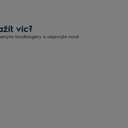
žít víc?
íbenými foodblogery a objevujte nové