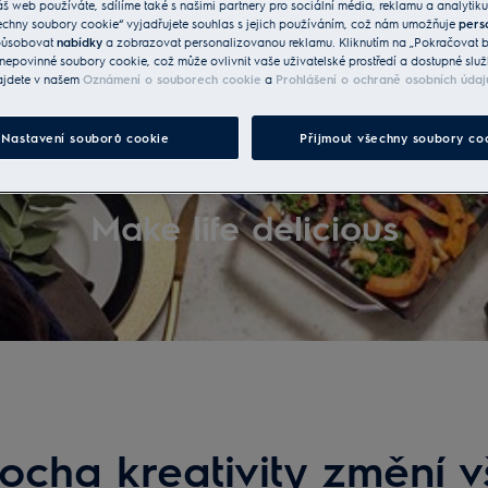
áš web používáte, sdílíme také s našimi partnery pro sociální média, reklamu a analytiku
echny soubory cookie“ vyjadřujete souhlas s jejich používáním, což nám umožňuje
pers
způsobovat
nabídky
a zobrazovat personalizovanou reklamu. Kliknutím na „Pokračovat be
nepovinné soubory cookie, což může ovlivnit vaše uživatelské prostředí a dostupné služ
ajdete v našem
Oznámení o souborech cookie
a
Prohlášení o ochraně osobních údaj
Nastavení souborů cookie
Přijmout všechny soubory co
Make life delicious
.
rocha kreativity změní v