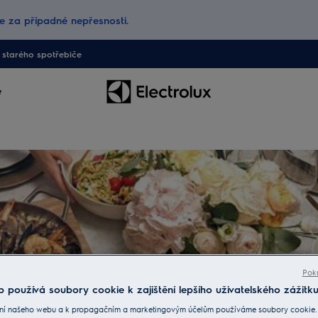
 za případné nepřesnosti.
starého spotřebiče
e
Pokr
 používá soubory cookie k zajištění lepšího uživatelského zážitku
ní našeho webu a k propagačním a marketingovým účelům používáme soubory cookie.