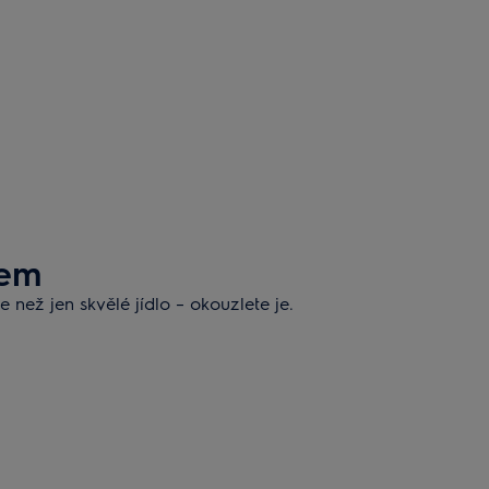
jem
 než jen skvělé jídlo – okouzlete je.