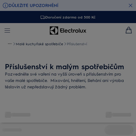
DŮLEŽITÉ UPOZORNĚNÍ
Doručení zdarma od 500 Kč
Malé kuchyňské spotřebiče
Příslušenství
Příslušenství k malým spotřebičům
Pozvedněte své vaření na vyšší úroveň s příslušenstvím pro
vaše malé spotřebiče. Mixování, hnětení, šlehání ani výroba
těstovin už nepředstavují žádný problém.