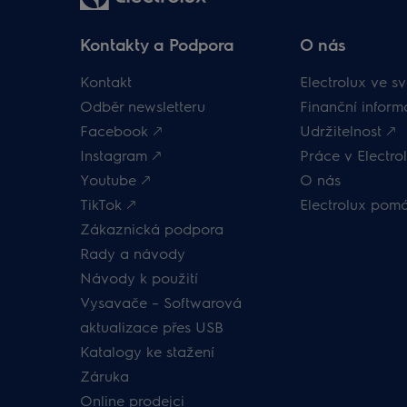
Kontakty a Podpora
O nás
Kontakt
Electrolux ve sv
Odběr newsletteru
Finanční inform
Facebook 🡕
Udržitelnost 🡕
Instagram 🡕
Práce v Electrol
Youtube 🡕
O nás
TikTok 🡕
Electrolux pom
Zákaznická podpora
Rady a návody
Návody k použití
Vysavače – Softwarová
aktualizace přes USB
Katalogy ke stažení
Záruka
Online prodejci