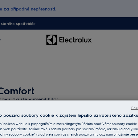
 za případné nepřesnosti.
starého spotřebiče
e
rComfort
vý, zkuste vyměnit filtry.
 vzduchu přes WiFi.
Pokr
 používá soubory cookie k zajištění lepšího uživatelského zážitku
ní našeho webu a k propagačním a marketingovým účelům používáme soubory cookie.
áš web používáte, sdílíme také s našimi partnery pro sociální média, reklamu a analytiku
echny soubory cookie“ vyjadřujete souhlas s jejich používáním, což nám umožňuje
pers