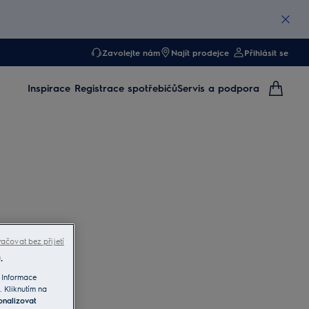
Zavolejte nám
Najít prodejce
Přihlásit se
Inspirace
Registrace spotřebičů
Servis a podpora
ačovat bez přijetí
.
 Informace
. Kliknutím na
onalizovat