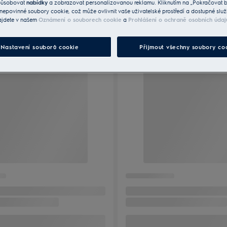
způsobovat
nabídky
a zobrazovat personalizovanou reklamu. Kliknutím na „Pokračovat be
nepovinné soubory cookie, což může ovlivnit vaše uživatelské prostředí a dostupné služ
ajdete v našem
Oznámení o souborech cookie
a
Prohlášení o ochraně osobních údaj
Nastavení souborů cookie
Přijmout všechny soubory co