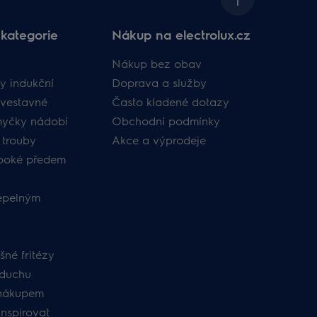
kategorie
Nákup na electrolux.cz
Nákup bez obav
y indukční
Doprava a služby
vestavné
Často kladené dotazy
myčky nádobí
Obchodní podmínky
 trouby
Akce a výprodeje
uboké předem
tepelným
né fritézy
zduchu
nákupem
inspirovat