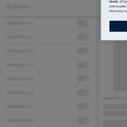
obsah
, při
zablokujete 
informace n