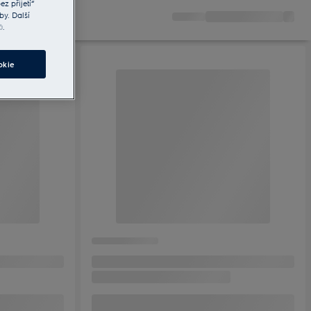
z přijetí“
by. Další
ů
.
okie