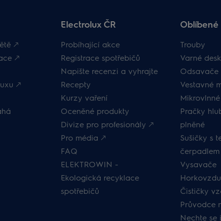
Electrolux ČR
Oblíbené 
ětě 🡕
Probíhající akce
Trouby
ace 🡕
Registrace spotřebičů
Varné desk
Napište recenzi a vyhrajte
Odsavače 
uxu 🡕
Recepty
Vestavné 
Kurzy vaření
Mikrovlnné
áhá
Oceněné produkty
Pračky hl
Divize pro profesionály 🡕
plněné
Pro média 🡕
Sušičky s 
FAQ
čerpadlem
ELEKTROWIN -
Vysavače
Ekologická recyklace
Horkovzduš
spotřebičů
Čističky v
Průvodce 
Nechte se 