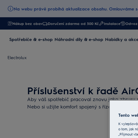
Na webu právě probíhá aktualizace obsahu. Omlouváme se
Nákup bez obav
Doručení zdarma od 500 Kč
Instalace
Odvoz 
Spotřebiče & e-shop
Náhradní díly & e-shop
Nabídky a akc
Electrolux
Příslušenství k řadě Ai
Aby váš spotřebič pracoval znovu jako zbrusu no
Nebo si užijte komfort spojený s řízením čištění
Tento web
K vylepšová
o tom, jak n
„Přijmout vš