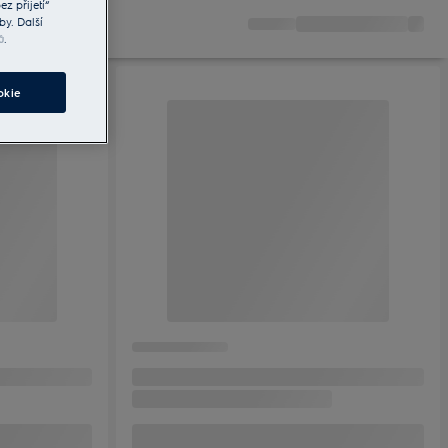
z přijetí“
by. Další
ů
.
okie