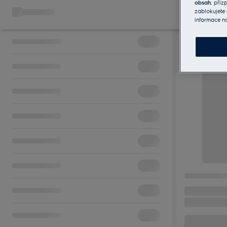
obsah
, při
zablokujete 
informace n