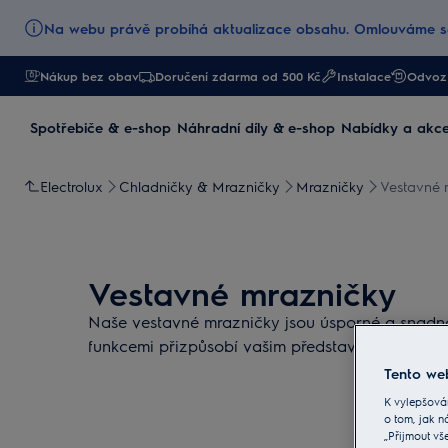
Na webu právě probíhá aktualizace obsahu. Omlouváme se
Nákup bez obav
Doručení zdarma od 500 Kč
Instalace
Odvoz 
Spotřebiče & e-shop
Náhradní díly & e-shop
Nabídky a akc
Electrolux
Chladničky & Mrazničky
Mrazničky
Vestavné 
Vestavné mrazničky
Naše vestavné mrazničky jsou úsporné a snadn
funkcemi přizpůsobí vašim představám i prostor
Tento web
K vylepšová
o tom, jak n
„Přijmout vš