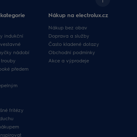
kategorie
Nákup na electrolux.cz
Nákup bez obav
y indukční
Doprava a služby
vestavné
Často kladené dotazy
myčky nádobí
Obchodní podmínky
 trouby
Akce a výprodeje
uboké předem
tepelným
né fritézy
zduchu
nákupem
inspirovat