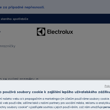
 za případné nepřesnosti.
starého spotřebiče
e
mrazničky
o se svými rozměry a
u kuchyně.
Pokr
 používá soubory cookie k zajištění lepšího uživatelského zážitku
ní našeho webu a k propagačním a marketingovým účelům používáme soubory cookie.
áš web používáte, sdílíme také s našimi partnery pro sociální média, reklamu a analytiku
echny soubory cookie“ vyjadřujete souhlas s jejich používáním, což nám umožňuje
pers