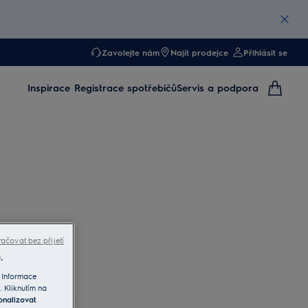
Zavolejte nám
Najít prodejce
Přihlásit se
Inspirace
Registrace spotřebičů
Servis a podpora
ačovat bez přijetí
.
 Informace
. Kliknutím na
onalizovat