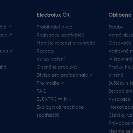
Electrolux ČR
Oblíbené 
ětě 🡕
Probíhající akce
Trouby
ace 🡕
Registrace spotřebičů
Varné desk
Napište recenzi a vyhrajte
Odsavače 
uxu 🡕
Recepty
Vestavné 
Kurzy vaření
Mikrovlnné
áhá
Oceněné produkty
Pračky hl
Divize pro profesionály 🡕
plněné
Pro média 🡕
Sušičky s 
FAQ
čerpadlem
ELEKTROWIN -
Vysavače
Ekologická recyklace
Horkovzduš
spotřebičů
Čističky v
Průvodce 
Nechte se 