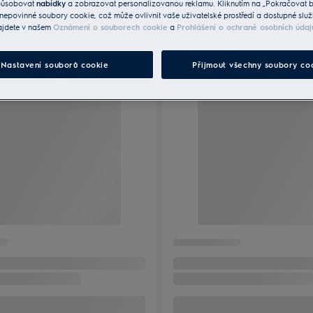
způsobovat
nabídky
a zobrazovat personalizovanou reklamu. Kliknutím na „Pokračovat be
nepovinné soubory cookie, což může ovlivnit vaše uživatelské prostředí a dostupné služ
ajdete v našem
Oznámení o souborech cookie
a
Prohlášení o ochraně osobních údaj
Nastavení souborů cookie
Přijmout všechny soubory co