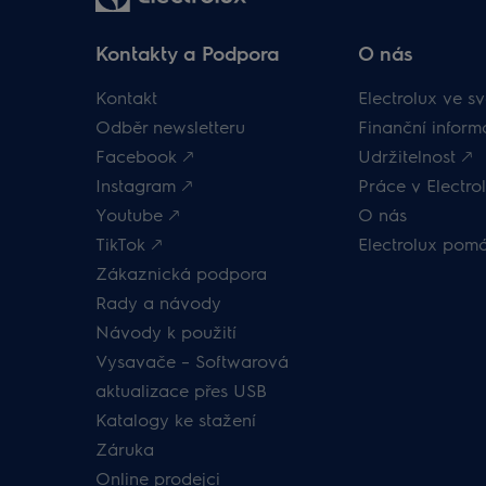
Kontakty a Podpora
O nás
Kontakt
Electrolux ve sv
Odběr newsletteru
Finanční inform
Facebook 🡕
Udržitelnost 🡕
Instagram 🡕
Práce v Electrol
Youtube 🡕
O nás
TikTok 🡕
Electrolux pom
Zákaznická podpora
Rady a návody
Návody k použití
Vysavače – Softwarová
aktualizace přes USB
Katalogy ke stažení
Záruka
Online prodejci