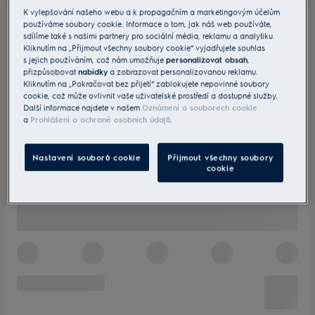
K vylepšování našeho webu a k propagačním a marketingovým účelům
používáme soubory cookie. Informace o tom, jak náš web používáte,
sdílíme také s našimi partnery pro sociální média, reklamu a analytiku.
Kliknutím na „Přijmout všechny soubory cookie“ vyjadřujete souhlas
s jejich používáním, což nám umožňuje
personalizovat obsah
,
přizpůsobovat
nabídky
a zobrazovat personalizovanou reklamu.
Kliknutím na „Pokračovat bez přijetí“ zablokujete nepovinné soubory
cookie, což může ovlivnit vaše uživatelské prostředí a dostupné služby.
Další informace najdete v našem
Oznámení o souborech cookie
a
Prohlášení o ochraně osobních údajů
.
Nastavení souborů cookie
Přijmout všechny soubory
cookie