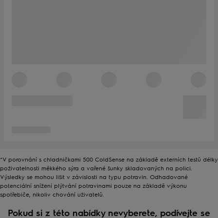
*V porovnání s chladničkami 500 ColdSense na základě externích testů délky
poživatelnosti měkkého sýra a vařené šunky skladovaných na polici.
Výsledky se mohou lišit v závislosti na typu potravin. Odhadované
potenciální snížení plýtvání potravinami pouze na základě výkonu
spotřebiče, nikoliv chování uživatelů.
Pokud si z této nabídky nevyberete, podívejte se