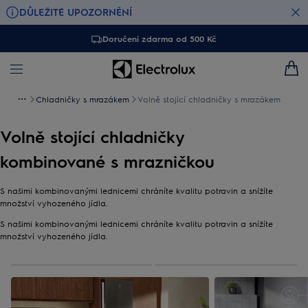
DŮLEŽITÉ UPOZORNĚNÍ
Doručení zdarma od 500 Kč
Chladničky s mrazákem
Volně stojící chladničky s mrazákem
Volně stojící chladničky
kombinované s mrazničkou
S našimi kombinovanými lednicemi chráníte kvalitu potravin a snížíte
množství vyhozeného jídla.
S našimi kombinovanými lednicemi chráníte kvalitu potravin a snížíte
množství vyhozeného jídla.
0
Z
2