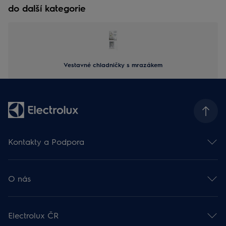
do další kategorie
Vestavné chladničky s mrazákem
Kontakty a Podpora
Kontakt
Odběr newsletteru
O nás
Facebook 🡕
Instagram 🡕
Electrolux ve světě 🡕
Youtube 🡕
Finanční informace 🡕
TikTok 🡕
Electrolux ČR
Udržitelnost 🡕
Zákaznická podpora