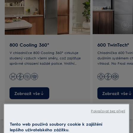
800 Cooling 360°
600 TwinTech®
V chladničce 800 Cooling 360° cirkuluje
Chladnička 600 Twin
studený vzduch všemi směry, což zajišťuje
duálním systémem chl
správné chlazení každé police. Vnitřní
vlhkost. No Frost mr
prostor z kvalitní nerezové oceli udržuje
ledu, takže už nikd
rovnoměrnou teplotu.
odmrazovat.
Zobrazit vše
Zobrazit vše
Pokračovat bez přijetí
Tento web používá soubory cookie k zajištění
lepšího uživatelského zážitku.