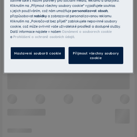
sdílíme také s našimi partnery pro sociální média, reklamu a analytiku.
Kliknutím na „Přijmout všechny soubory cookie“ vyjadřujete souhlas
s jejich používáním, což nám umožňuje
personalizovat obsah
,
přizpůsobovat
nabídky
a zobrazovat personalizovanou reklamu.
Kliknutím na „Pokračovat bez přijetí“ zablokujete nepovinné soubory
cookie, což může ovlivnit vaše uživatelské prostředí a dostupné služby.
Další informace najdete v našem
Oznámení o souborech cookie
a
Prohlášení o ochraně osobních údajů
.
Nastavení souborů cookie
Přijmout všechny soubory
cookie