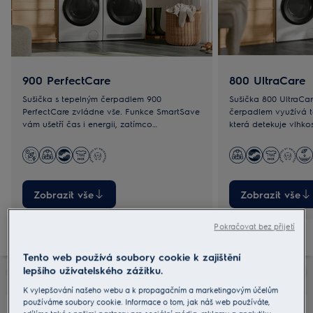
900 PerfectCare
800 UltraCare
Sušička s tepelným čerpadlem 900
Sušička 800 UltraCar
PerfectCare zvládne vše. Funkce SmartSave
čerpadlem využívá t
vám ušetří čas i energii, zatímco
která detekuje vlhko
DelicateCare a technologie 3DSense zajistí
oblečení je tak usuš
přesné a šetrné sušení.
A to i objemnější kus
bundy.
Zobrazit vše
Zobrazit vše
Pokračovat bez přijetí
Tento web používá soubory cookie k zajištění
lepšího uživatelského zážitku.
K vylepšování našeho webu a k propagačním a marketingovým účelům
používáme soubory cookie. Informace o tom, jak náš web používáte,