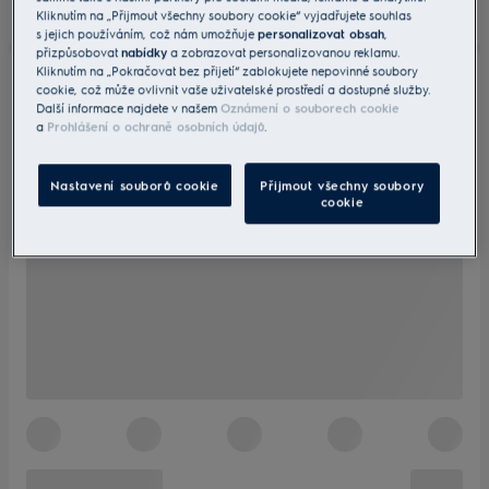
Kliknutím na „Přijmout všechny soubory cookie“ vyjadřujete souhlas
s jejich používáním, což nám umožňuje
personalizovat obsah
,
přizpůsobovat
nabídky
a zobrazovat personalizovanou reklamu.
Kliknutím na „Pokračovat bez přijetí“ zablokujete nepovinné soubory
cookie, což může ovlivnit vaše uživatelské prostředí a dostupné služby.
Další informace najdete v našem
Oznámení o souborech cookie
a
Prohlášení o ochraně osobních údajů
.
Nastavení souborů cookie
Přijmout všechny soubory
cookie