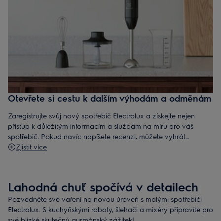
Otevřete si cestu k dalším výhodám a odměnám
Zaregistrujte svůj nový spotřebič Electrolux a získejte nejen
přístup k důležitým informacím a službám na míru pro váš
spotřebič. Pokud navíc napíšete recenzi, můžete vyhrát
ponorný mixér Create.
Zjistit více
Lahodná chuť spočívá v detailech
Pozvedněte své vaření na novou úroveň s malými spotřebiči
Electrolux. S kuchyňskými roboty, šlehači a mixéry připravíte pro
své blízké skutečný gurmánský zážitek!