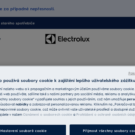
 za případné nepřesnosti.
starého spotřebiče
e
Pokr
 používá soubory cookie k zajištění lepšího uživatelského zážitku
ci a zajistí skvělé výsledky. Tyto spotřebiče určitě v
ní našeho webu a k propagačním a marketingovým účelům používáme soubory cookie.
áš web používáte, sdílíme také s našimi partnery pro sociální média, reklamu a analytiku
echny soubory cookie“ vyjadřujete souhlas s jejich používáním, což nám umožňuje
pers
způsobovat
nabídky
a zobrazovat personalizovanou reklamu. Kliknutím na „Pokračovat be
nepovinné soubory cookie, což může ovlivnit vaše uživatelské prostředí a dostupné služ
ajdete v našem
Oznámení o souborech cookie
a
Prohlášení o ochraně osobních údaj
Nastavení souborů cookie
Přijmout všechny soubory co