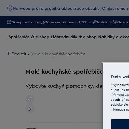
Na webu právě probíhá aktualizace obsahu. Omlouváme se
Nákup bez obav
Doručení zdarma od 500 Kč
Instalace
Odvoz 
Spotřebiče & e-shop
Náhradní díly & e-shop
Nabídky a akc
Electrolux
Malé kuchyňské spotřebiče
Malé kuchyňské spotřebiče
Tento web
Vybavte kuchyň pomocníky, kteří usnadní prá
K vylepšová
o tom, jak n
„Přijmout vš
obsah
, při
zablokujete 
informace n