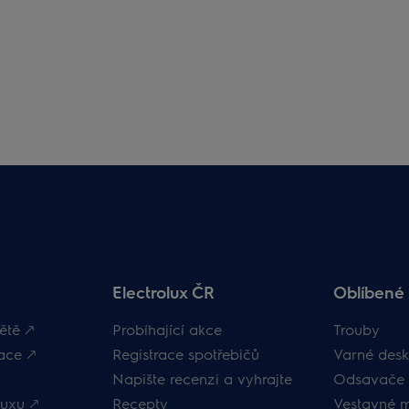
Electrolux ČR
Oblíbené 
ětě 🡕
Probíhající akce
Trouby
ace 🡕
Registrace spotřebičů
Varné desk
Napište recenzi a vyhrajte
Odsavače 
uxu 🡕
Recepty
Vestavné 