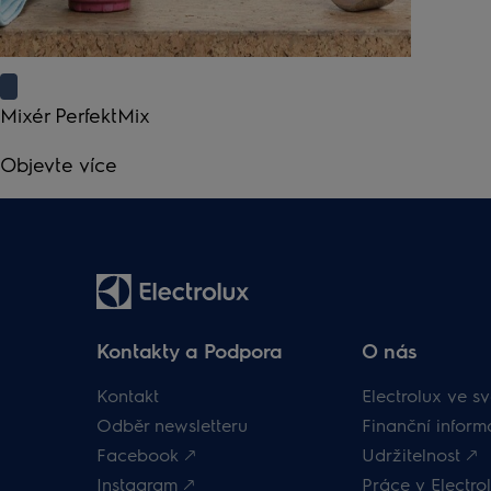
Mixér PerfektMix
Objevte více
Kontakty a Podpora
O nás
Kontakt
Electrolux ve sv
Odběr newsletteru
Finanční inform
Facebook 🡕
Udržitelnost 🡕
Instagram 🡕
Práce v Electrol