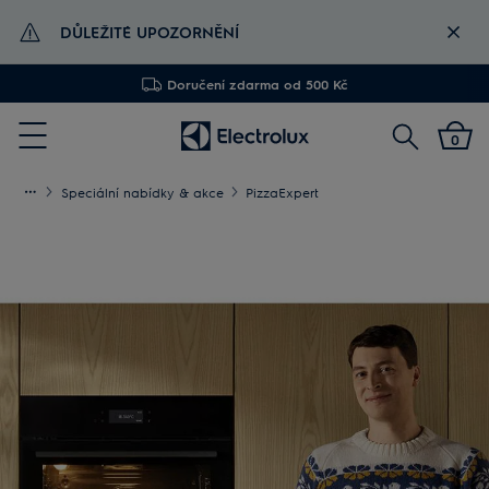
DŮLEŽITÉ UPOZORNĚNÍ
Doručení zdarma od 500 Kč
Vyhledat
0
Menu
Speciální nabídky & akce
PizzaExpert