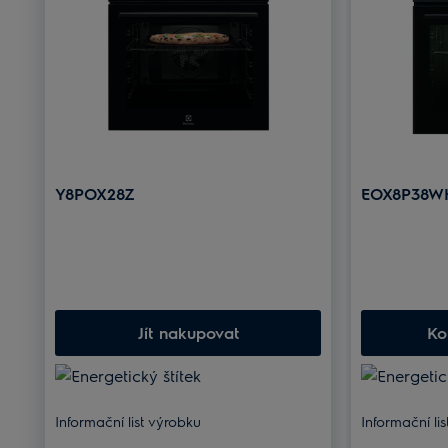
Y8POX28Z
EOX8P38W
Jít nakupovat
Ko
Informační list výrobku
Informační li