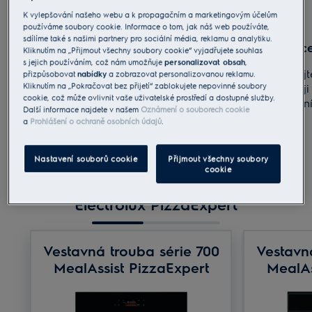
K vylepšování našeho webu a k propagačním a marketingovým účelům
používáme soubory cookie. Informace o tom, jak náš web používáte,
sdílíme také s našimi partnery pro sociální média, reklamu a analytiku.
Nákup
Registrac
Kliknutím na „Přijmout všechny soubory cookie“ vyjadřujete souhlas
s jejich používáním, což nám umožňuje
personalizovat obsah
,
Kupte si v období
od 1. 7. do 31. 10. 2026
Zaregistruj
přizpůsobovat
nabídky
a zobrazovat personalizovanou reklamu.
Kliknutím na „Pokračovat bez přijetí“ zablokujete nepovinné soubory
model trouby Electrolux 700 MealAssist
(nejpozději
cookie, což může ovlivnit vaše uživatelské prostředí a dostupné služby.
PizzaExpert zařazený do akce.
formuláře n
Další informace najdete v našem
Oznámení o souborech cookie
a
Prohlášení o ochraně osobních údajů
.
Nastavení souborů cookie
Přijmout všechny soubory
cookie
Electrolux PizzaExpert
Vestavná trouba série 700
Vestavn
MealAssist PizzaExpert
MealAs