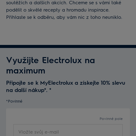
soutěžích a dalších akcích. Chceme se s vámi také
podělit o skvělé recepty a hromadu inspirace.
Přihlaste se k odběru, aby vám nic z toho neuniklo.
Využijte Electrolux na
maximum
Připojte se k MyElectrolux a získejte 10% slevu
na další nákup*.
*
*Povinné
Povinné pole
Vložte
svůj