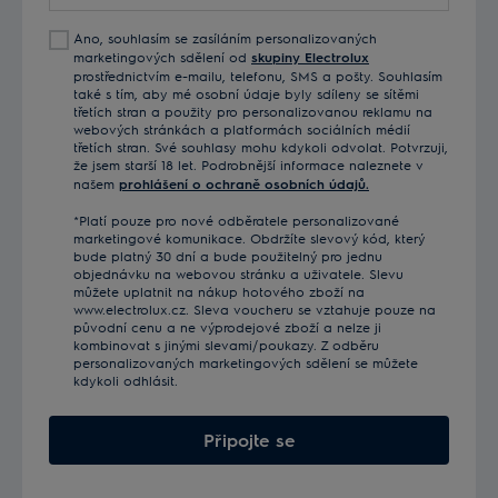
e-
Ano, souhlasím se zasíláním personalizovaných
mail
marketingových sdělení od
skupiny Electrolux
prostřednictvím e-mailu, telefonu, SMS a pošty. Souhlasím
také s tím, aby mé osobní údaje byly sdíleny se sítěmi
třetích stran a použity pro personalizovanou reklamu na
webových stránkách a platformách sociálních médií
třetích stran. Své souhlasy mohu kdykoli odvolat. Potvrzuji,
že jsem starší 18 let. Podrobnější informace naleznete v
našem
prohlášení o ochraně osobních údajů.
*Platí pouze pro nové odběratele personalizované
marketingové komunikace. Obdržíte slevový kód, který
bude platný 30 dní a bude použitelný pro jednu
objednávku na webovou stránku a uživatele. Slevu
můžete uplatnit na nákup hotového zboží na
www.electrolux.cz. Sleva voucheru se vztahuje pouze na
původní cenu a ne výprodejové zboží a nelze ji
kombinovat s jinými slevami/poukazy. Z odběru
personalizovaných marketingových sdělení se můžete
kdykoli odhlásit.
Připojte se