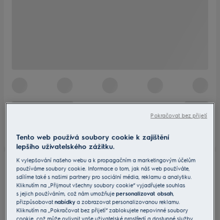
Pokračovat bez přijetí
Tento web používá soubory cookie k zajištění
lepšího uživatelského zážitku.
K vylepšování našeho webu a k propagačním a marketingovým účelům
používáme soubory cookie. Informace o tom, jak náš web používáte,
sdílíme také s našimi partnery pro sociální média, reklamu a analytiku.
Kliknutím na „Přijmout všechny soubory cookie“ vyjadřujete souhlas
s jejich používáním, což nám umožňuje
personalizovat obsah
,
přizpůsobovat
nabídky
a zobrazovat personalizovanou reklamu.
Kliknutím na „Pokračovat bez přijetí“ zablokujete nepovinné soubory
cookie, což může ovlivnit vaše uživatelské prostředí a dostupné služby.