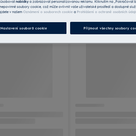
způsobovat
nabídky
a zobrazovat personalizovanou reklamu. Kliknutím na „Pokračovat be
nepovinné soubory cookie, což může ovlivnit vaše uživatelské prostředí a dostupné služ
ajdete v našem
Oznámení o souborech cookie
a
Prohlášení o ochraně osobních údaj
Nastavení souborů cookie
Přijmout všechny soubory co