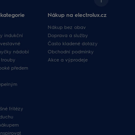
kategorie
Nákup na electrolux.cz
Nákup bez obav
y indukční
Doprava a služby
vestavné
Často kladené dotazy
myčky nádobí
Obchodní podmínky
 trouby
Akce a výprodeje
uboké předem
tepelným
né fritézy
zduchu
nákupem
inspirovat