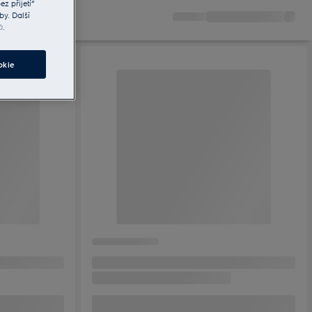
z přijetí“
by. Další
ů
.
okie