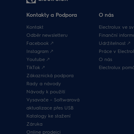
Kontakty a Podpora
O nás
Kontakt
Electrolux ve sv
Odběr newsletteru
Finanční inform
Facebook 🡕
Udržitelnost 🡕
Instagram 🡕
Práce v Electrol
Youtube 🡕
O nás
TikTok 🡕
Electrolux pom
Zákaznická podpora
Rady a návody
Návody k použití
Vysavače – Softwarová
aktualizace přes USB
Katalogy ke stažení
Záruka
Online prodejci