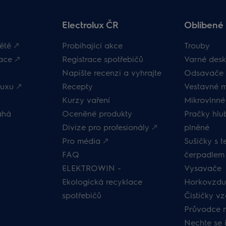
Electrolux ČR
Oblíbené 
ětě 🡕
Probíhající akce
Trouby
ace 🡕
Registrace spotřebičů
Varné desk
Napište recenzi a vyhrajte
Odsavače 
uxu 🡕
Recepty
Vestavné 
Kurzy vaření
Mikrovlnné
áhá
Oceněné produkty
Pračky hl
Divize pro profesionály 🡕
plněné
Pro média 🡕
Sušičky s 
FAQ
čerpadlem
ELEKTROWIN -
Vysavače
Ekologická recyklace
Horkovzduš
spotřebičů
Čističky v
Průvodce 
Nechte se 