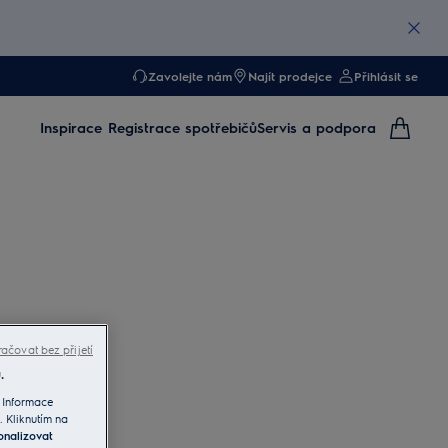
Zavolejte nám
Najít prodejce
Přihlásit se
Inspirace
Registrace spotřebičů
Servis a podpora
ačovat bez přijetí
.
 Informace
. Kliknutím na
onalizovat