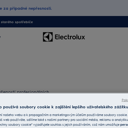
 za případné nepřesnosti.
starého spotřebiče
e
šeností profesionálních
sou skladné a vždy po ruce.
Pokr
 používá soubory cookie k zajištění lepšího uživatelského zážitku
ní našeho webu a k propagačním a marketingovým účelům používáme soubory cookie.
áš web používáte, sdílíme také s našimi partnery pro sociální média, reklamu a analytiku
echny soubory cookie“ vyjadřujete souhlas s jejich používáním, což nám umožňuje
pers