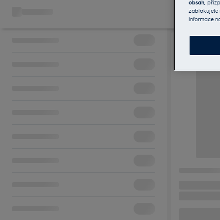
obsah
, při
zablokujete 
informace n