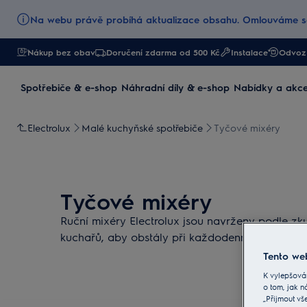
Na webu právě probíhá aktualizace obsahu. Omlouváme se
Nákup bez obav
Doručení zdarma od 500 Kč
Instalace
Odvoz 
Spotřebiče & e-shop
Náhradní díly & e-shop
Nabídky a akc
Electrolux
Malé kuchyňské spotřebiče
Tyčové mixéry
Tyčové mixéry
Ruční mixéry Electrolux jsou navrženy podle zku
kuchařů, aby obstály při každodenním vaření. J
Tento web
K vylepšová
o tom, jak n
„Přijmout vš