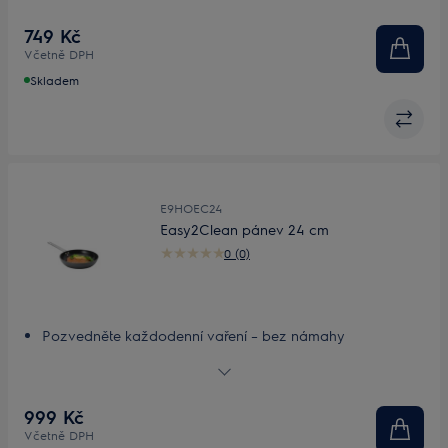
Praktičnost a ochrana
749 Kč
Včetně DPH
Skladem
E9HOEC24
Easy2Clean pánev 24 cm
0 (0)
Pozvedněte každodenní vaření – bez námahy
Nepřilnavý povrch vám usnadní každodenní vaření
Nepřilnavý povrch pro snadné vaření i čištění
Efektivní, rovnoměrné rozvádění tepla
999 Kč
Poradí si s teplem na každé varné desce
Včetně DPH