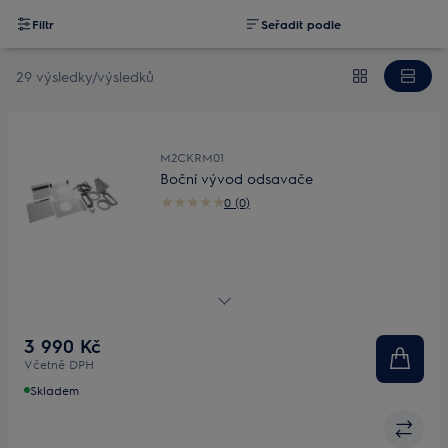
Filtr
Seřadit podle
29 výsledky/výsledků
M2CKRM01
Boční vývod odsavače
0 (0)
Větší prostor v kuchyňské skříňce
3 990 Kč
Včetně DPH
Skladem