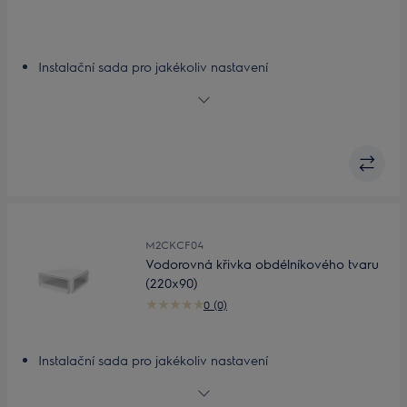
Instalační sada pro jakékoliv nastavení
Přizpůsobitelná, lehká instalační sada
M2CKCF04
Vodorovná křivka obdélníkového tvaru
(220x90)
0 (0)
Instalační sada pro jakékoliv nastavení
Přizpůsobitelná, lehká instalační sada