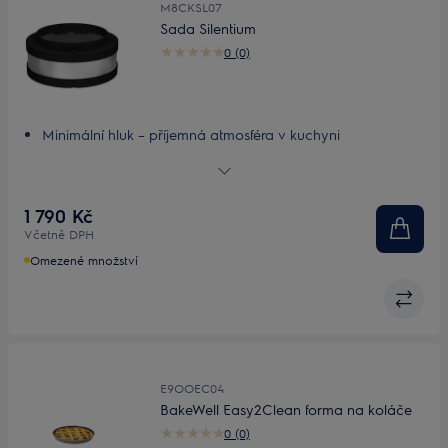
M8CKSL07
Sada Silentium
0 (0)
Minimální hluk – příjemná atmosféra v kuchyni
Sada Silentium Kit. Výjimečné atmosféra v kuchyni
Sada Silentium Kit. Snadná instalace, vynikající omezení
zvuku
1 790 Kč
Včetně DPH
Omezené množství
E9OOEC04
BakeWell Easy2Clean forma na koláče
0 (0)