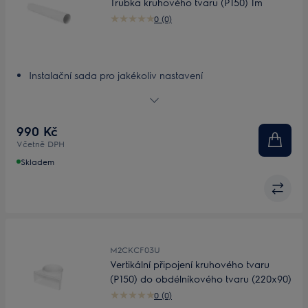
Trubka kruhového tvaru (P150) 1m
0 (0)
Instalační sada pro jakékoliv nastavení
Přizpůsobitelná, lehká instalační sada
990 Kč
Včetně DPH
Skladem
M2CKCF03U
Vertikální připojení kruhového tvaru
(P150) do obdélníkového tvaru (220x90)
0 (0)