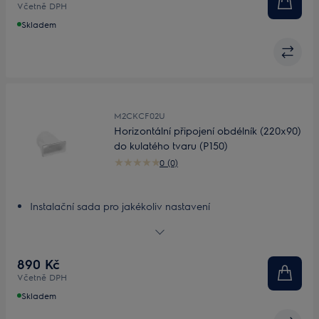
Včetně DPH
Skladem
M2CKCF02U
Horizontální připojení obdélník (220x90)
do kulatého tvaru (P150)
0 (0)
Instalační sada pro jakékoliv nastavení
Přizpůsobitelná, lehká instalační sada
890 Kč
Včetně DPH
Skladem