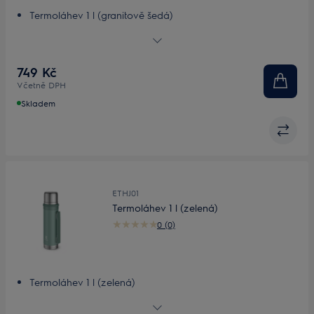
Termoláhev 1 l (granitově šedá)
Praktičnost a pohodlí
Udrží teplotu déle
Praktičnost a ochrana
749 Kč
Včetně DPH
Skladem
ETHJ01
Termoláhev 1 l (zelená)
0 (0)
Termoláhev 1 l (zelená)
Praktičnost a pohodlí
Udrží teplotu déle