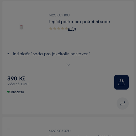
M2CKCF10U
Lepící páska pro potrubní sadu
0 (0)
Instalační sada pro jakékoliv nastavení
Přizpůsobitelná, lehká instalační sada
390 Kč
Včetně DPH
Skladem
M2CKCF07U