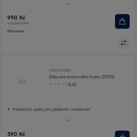
990 Kč
Včetně DPH
Skladem
M2CKCF08U
Zásuvka kruhového tvaru (D150)
0 (0)
Instalační sada pro jakékoliv nastavení
Přizpůsobitelná, lehká instalační sada
590 Kč