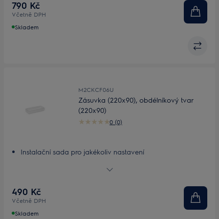
790 Kč
Včetně DPH
Skladem
M2CKCF06U
Zásuvka (220x90), obdélníkový tvar
(220x90)
0 (0)
Instalační sada pro jakékoliv nastavení
Přizpůsobitelná, lehká instalační sada
490 Kč
Včetně DPH
Skladem