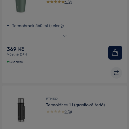
5 (2)
Termohrnek 560 ml (zelený)
Klasický design
Udrží teplotu déle
Pohodlí a bezpečnost
369 Kč
Včetně DPH
Skladem
ETHJ02
Termoláhev 1 l (granitově šedá)
0 (0)