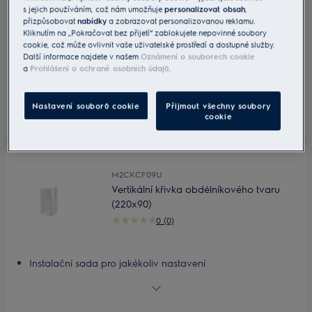
s jejich používáním, což nám umožňuje
personalizovat obsah
,
Přizpůsobitelná, lehká instalační sada
přizpůsobovat
nabídky
a zobrazovat personalizovanou reklamu.
Kliknutím na „Pokračovat bez přijetí“ zablokujete nepovinné soubory
cookie, což může ovlivnit vaše uživatelské prostředí a dostupné služby.
490 Kč
Další informace najdete v našem
Oznámení o souborech cookie
Včetně DPH
a
Prohlášení o ochraně osobních údajů
.
Skladem
Nastavení souborů cookie
Přijmout všechny soubory
cookie
M2CKCF09U
Vertikální křivka obdélníkového tvaru
(220x90)
0 (0)
Instalační sada pro jakékoliv nastavení
Přizpůsobitelná, lehká instalační sada