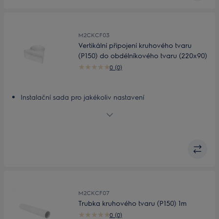
M2CKCF03
Vertikální připojení kruhového tvaru
(P150) do obdélníkového tvaru (220x90)
0 (0)
Instalační sada pro jakékoliv nastavení
Přizpůsobitelná, lehká instalační sada
M2CKCF07
Trubka kruhového tvaru (P150) 1m
0 (0)