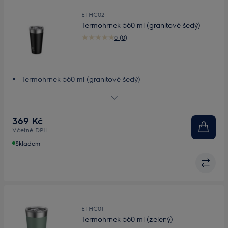
ETHC02
Termohrnek 560 ml (granitově šedý)
0 (0)
Termohrnek 560 ml (granitově šedý)
Klasický design
Udrží teplotu déle
Pohodlí a bezpečnost
369 Kč
Včetně DPH
Skladem
ETHC01
Termohrnek 560 ml (zelený)