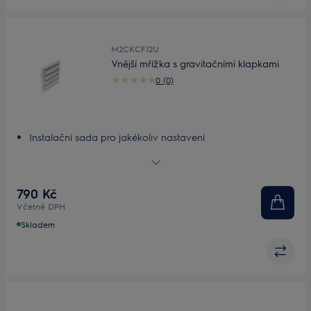
M2CKCF12U
Vnější mřížka s gravitačními klapkami
0 (0)
Instalační sada pro jakékoliv nastavení
Přizpůsobitelná, lehká instalační sada
790 Kč
Včetně DPH
Skladem