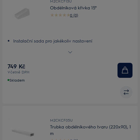
M2CKCF13U
Obdélníková křivka 15°
0 (0)
Instalační sada pro jakékoliv nastavení
Přizpůsobitelná, lehká instalační sada
749 Kč
Včetně DPH
Skladem
M2CKCF05U
Trubka obdélníkového tvaru (220x90), 1
m