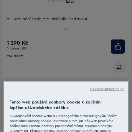
0 (0)
Instalační sada pro jakékoliv nastavení
Přizpůsobitelná, lehká instalační sada
1 290 Kč
Včetně DPH
Skladem
Pokračovat bez přijetí
M2CKCF11U
Obdélníková redukce 220 mm (z 90 mm
Tento web používá soubory cookie k zajištění
na 55 mm)
lepšího uživatelského zážitku.
0 (0)
K vylepšování našeho webu a k propagačním a marketingovým účelům
používáme soubory cookie. Informace o tom, jak náš web používáte,
sdílíme také s našimi partnery pro sociální média, reklamu a analytiku.
Instalační sada pro jakékoliv nastavení
Kliknutím na „Přijmout všechny soubory cookie“ vyjadřujete souhlas