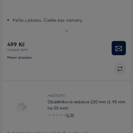
Pečte s jistotou. Čistěte bez námahy.
Užijte si bezstarostné pečení a vyjímání hotových pokrmů
Rychlé, snadné mytí bez drhnutí
Povrch bez obsahu PTFE
499 Kč
Barevné pojetí vaření
Včetně DPH
Není skladem
M2CKCF11
Obdélníková redukce 220 mm (z 90 mm
na 55 mm)
0 (0)