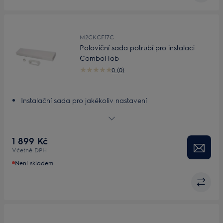
M2CKCF17C
Poloviční sada potrubí pro instalaci
ComboHob
0 (0)
Instalační sada pro jakékoliv nastavení
Přizpůsobitelná, lehká instalační sada
1 899 Kč
Včetně DPH
Není skladem