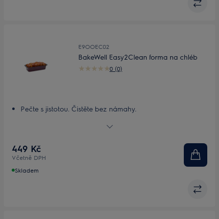
E9OOEC02
BakeWell Easy2Clean forma na chléb
0 (0)
Pečte s jistotou. Čistěte bez námahy.
Užijte si bezstarostné pečení a vyjímání hotových pokrmů
Rychlé, snadné mytí bez drhnutí
Povrch bez obsahu PTFE
449 Kč
Barevné pojetí vaření
Včetně DPH
Skladem