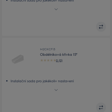
Instalační sada pro jakékoliv nastavení
Přizpůsobitelná, lehká instalační sada
M2CKCF13
Obdélníková křivka 15°
0 (0)
Instalační sada pro jakékoliv nastavení
Přizpůsobitelná, lehká instalační sada