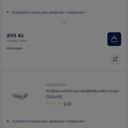
Instalační sada pro jakékoliv nastavení
Přizpůsobitelná, lehká instalační sada
890 Kč
Včetně DPH
Skladem
M2CKCF04U
Vodorovná křivka obdélníkového tvaru
(220x90)
0 (0)
Instalační sada pro jakékoliv nastavení
Přizpůsobitelná, lehká instalační sada