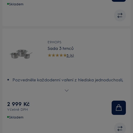
Skladem
E9HOPS
Sada 3 hrnců
5 (4)
Pozvedněte každodenní vaření z hlediska jednoduchosti,
bezpečnosti i výkonu
Všestranné nádobí na vaření
Bezpečné a snadné slévání horkých tekutin
2 999 Kč
Lepší přehled při vaření a čistší varná deska
Včetně DPH
Poradí si s teplem na každé varné desce
Skladem