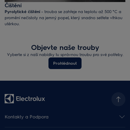
Čištění
Pyrolytické čištění
– trouba se zahřeje na teplotu až 500 °C a
promění nečistoty na jemný popel, který snadno setřete vlhkou
utěrkou.
Katalytický povrch
– samočisticí funkce se aktivuje při běžném
zahřátí na 220 °C. Tuk zoxiduje a povrch zůstane čistý.
Parní čištění
– upozornění na nutnost vyčištění se zobrazí na
Objevte naše trouby
displeji. Pára změkčí a rozpustí připečené zbytky a vnitřek
trouby pak stačí setřít vlhkou utěrkou.
Vyberte si z naší nabídky tu správnou troubu pro své potřeby.
Čištění AquaClean
– na dno trouby se nalije voda a jejím
Prohlédnout
odpařováním se změkčí nečistoty, které pak stačí setřít vlhkou
utěrkou.
Kontakty a Podpora
Kontakt