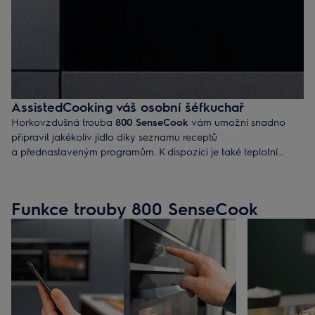
AssistedCooking váš osobní šéfkuchař
Horkovzdušná trouba
800 SenseCook
vám umožní snadno
připravit jakékoliv jídlo díky seznamu receptů
a přednastaveným programům. K dispozici je také teplotní
sonda, která spolehlivě ohlídá teplotu uvnitř pokrmu.
Funkce trouby 800 SenseCook