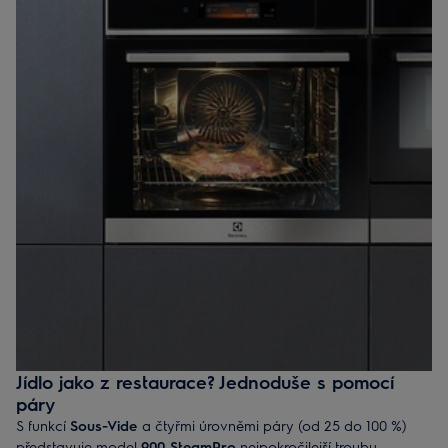
Jídlo jako z restaurace? Jednoduše s pomocí
páry
S funkcí
Sous-Vide
a čtyřmi úrovněmi páry (od 25 do 100 %)
představuje model
900 SteamPro
nejpokročilejší troubu