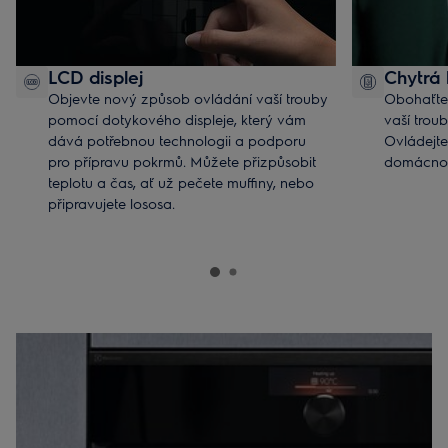
LCD displej
Chytrá
Objevte nový způsob ovládání vaší trouby
Obohaťte 
pomocí dotykového displeje, který vám
vaší troub
dává potřebnou technologii a podporu
Ovládejte
pro přípravu pokrmů. Můžete přizpůsobit
domácnos
teplotu a čas, ať už pečete muffiny, nebo
připravujete lososa.
*Dostupné jen u vybraných modelů