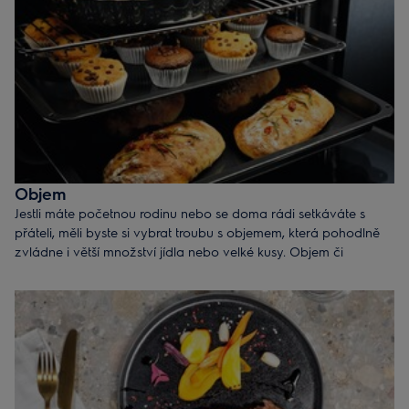
Tip:
Ušetřete místo a vyberte si troubu s více možnostmi –
kompaktní trouba s mikrovlnnou funkcí vám umožní péct, vařit,
grilovat, ohřívat anebo rozmrazovat jakékoli jídlo s vynikajícím
výsledkem.
Objem
Jestli máte početnou rodinu nebo se doma rádi setkáváte s
přáteli, měli byste si vybrat troubu s objemem, která pohodlně
zvládne i větší množství jídla nebo velké kusy. Objem či
kapacita trouby se uvádí v litrech.
70+ l
– ideální pro větší domácnosti
40–70 l
– skvěle se hodí do tří až čtyřčlenné domácnosti
35–40 l
– optimální pro jednu až dvě osoby
Tip:
V troubě s větším počtem úrovní můžete připravovat více
jídel současně.