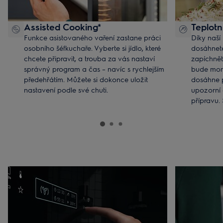
Assisted Cooking*
Teplotn
Funkce asistovaného vaření zastane práci
Díky naší
osobního šéfkuchaře. Vyberte si jídlo, které
dosáhnete
chcete připravit, a trouba za vás nastaví
zapíchnět
správný program a čas – navíc s rychlejším
bude moni
předehřátím. Můžete si dokonce uložit
dosáhne 
nastavení podle své chuti.
upozorní 
přípravu. 
nikdy ne
spálené jí