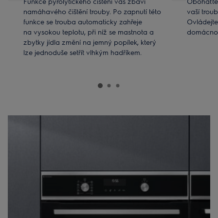
Funkce pyrolytického čištění vás zbaví
Obohaťte 
namáhavého čištění trouby. Po zapnutí této
vaší troub
funkce se trouba automaticky zahřeje
Ovládejte
na vysokou teplotu, při níž se mastnota a
domácnos
zbytky jídla změní na jemný popílek, který
lze jednoduše setřít vlhkým hadříkem.
*Dostupné jen u vybraných modelů