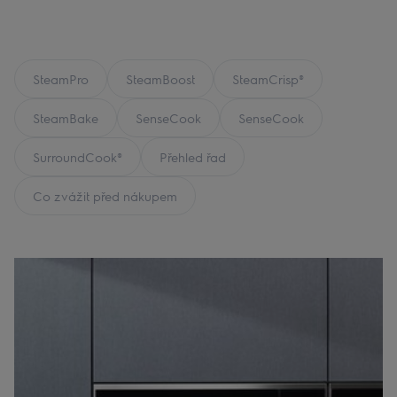
SteamPro
SteamBoost
SteamCrisp®
SteamBake
SenseCook
SenseCook
SurroundCook®
Přehled řad
Co zvážit před nákupem