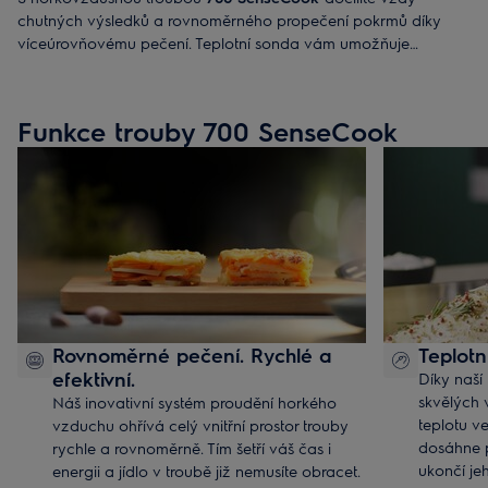
chutných výsledků a rovnoměrného propečení pokrmů díky
víceúrovňovému pečení. Teplotní sonda vám umožňuje
sledovat přesnou teplotu uvnitř pokrmu. Jakmile dosáhne
nastaveného stupně, trouba se vypne. To je vaše jistota
šťavnatého steaku a propečených lasagní.
Funkce trouby 700 SenseCook
Rovnoměrné pečení. Rychlé a
Teplotn
efektivní.
Díky naší
skvělých 
Náš inovativní systém proudění horkého
teplotu v
vzduchu ohřívá celý vnitřní prostor trouby
dosáhne 
rychle a rovnoměrně. Tím šetří váš čas i
ukončí je
energii a jídlo v troubě již nemusíte obracet.