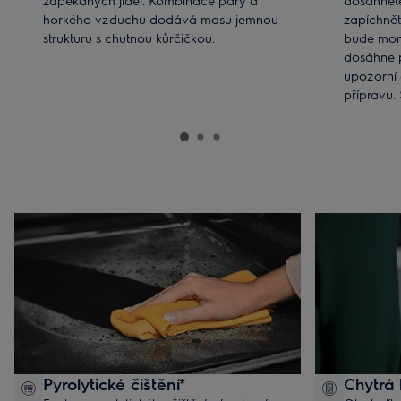
zapékaných jídel. Kombinace páry a
dosáhnete
horkého vzduchu dodává masu jemnou
zapíchnět
strukturu s chutnou kůrčičkou.
bude moni
dosáhne 
upozorní 
přípravu. 
nikdy ne
spálené jí
Pyrolytické čištění*
Chytrá