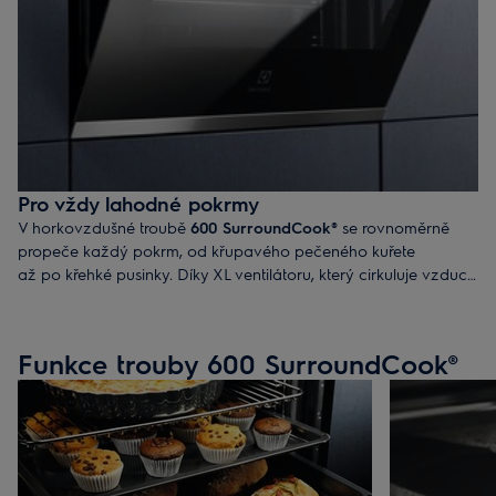
Pro vždy lahodné pokrmy
V horkovzdušné troubě
600 SurroundCook®
se rovnoměrně
propeče každý pokrm, od křupavého pečeného kuřete
až po křehké pusinky. Díky XL ventilátoru, který cirkuluje vzduch
a teplo, zajišťuje naše trouba stálou vnitřní teplotu po celou
dobu pečení. Vy se tak již nemusíte starat o obracení plechů
ani pečených pokrmů.
Funkce trouby 600 SurroundCook®