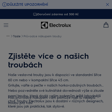
DŮLEŽITÉ UPOZORNĚNÍ
Doručení zdarma od 500 Kč
Taste
Průvodce nákupem trouby
Zjistěte více o našich
troubách
Naše vestavné trouby jsou k dispozici ve standardní šířce
60 cm nebo v kompaktní šířce 45 cm.
Grilujte, vařte a pečte v našich horkovzdušných troubách.
Nebo pozvedněte své kulinářské dovednosti výše a zkuste
parní troubu, která dodá vašim pokrmům ještě lahodnější
Náš průvodce nákupem vám pomůže najít tu nejlepší
chuť. Trouby Electrolux jsou k dostání v různých designech,
troubu pro vás!
které jsou jak praktické, tak stylové.