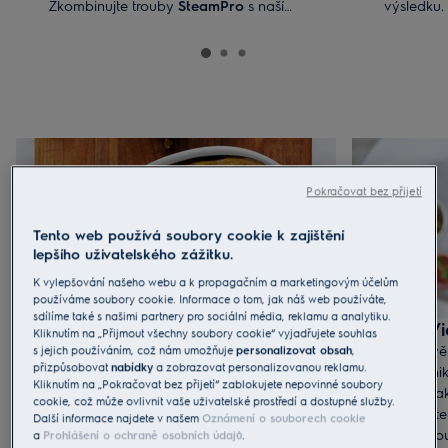
Zkombinujte trouby
SteamPro
s naší
výsledku.
vakuovací zásuvkou pro perfektní výsledky.
na vaření 
jídlo.
Pokračovat bez přijetí
Tento web používá soubory cookie k zajištění
lepšího uživatelského zážitku.
K vylepšování našeho webu a k propagačním a marketingovým účelům
používáme soubory cookie. Informace o tom, jak náš web používáte,
sdílíme také s našimi partnery pro sociální média, reklamu a analytiku.
Kombinovaná pára
CookVi
Kliknutím na „Přijmout všechny soubory cookie“ vyjadřujete souhlas
Trouba SteamPro nabízí 3 programy
S vestav
s jejich používáním, což nám umožňuje
personalizovat obsah
,
přizpůsobovat
nabídky
a zobrazovat personalizovanou reklamu.
kombinující páru a horký vzduch, které jsou
nic neuni
Kliknutím na „Pokračovat bez přijetí“ zablokujete nepovinné soubory
vhodné pro širokou škálu pokrmů. Vysoká
přenáší a
cookie, což může ovlivnit vaše uživatelské prostředí a dostupné služby.
pára je určena pro jemné dezerty, střední
mobilní t
Další informace najdete v našem
Oznámení o souborech cookie
pára je ideální pro dušená jídla a nákypy,
dvířek tr
a
Prohlášení o ochraně osobních údajů
.