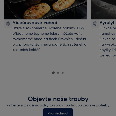
Víceúrovňové vaření
Pyrolyti
Užijte si rovnoměrně uvařené pokrmy. Díky
Funkce py
přídavnému topnému tělesu můžete vařit
namáhavéh
rovnoměrně hned na třech úrovních. Ideální
funkce se
pro přípravu těch nejlahodnějších sušenek a
na vysoko
luxusních koláčů.
zbytky jí
lze jedno
*Dostupné jen u vybraných modelů
Objevte naše trouby
Vyberte si z naší nabídky tu správnou troubu pro své potřeby.
Prohlédnout