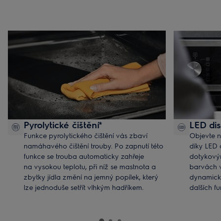
Pyrolytické čištění*
LED dis
Funkce pyrolytického čištění vás zbaví
Objevte n
namáhavého čištění trouby. Po zapnutí této
díky LED 
funkce se trouba automaticky zahřeje
dotykovým
na vysokou teplotu, při níž se mastnota a
barvách v
zbytky jídla změní na jemný popílek, který
dynamické
lze jednoduše setřít vlhkým hadříkem.
dalších fu
*Dostupné jen u vybraných modelů