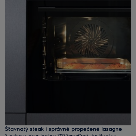
Šťavnatý steak i správně propečené lasagne
S horkovzdušnou troubou
700 SenseCook
docílíte vždy