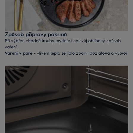
Způsob přípravy pokrmů
Při výběru vhodné trouby myslete i na svůj oblíbený způsob
vaření.
Vaření v páře
– vlivem tepla se jídlo zbarví dozlatova a vytvoří
se na něm křupavá kůrka, zatímco pára zachová přirozenou
vlhkost uvnitř. Výsledkem jsou neuvěřitelně chutné a šťavnaté
pokrmy včetně masa, ryb, zeleniny a samozřejmě i dezertů.
Grilování
– trouba se samostatným grilem vám při vaření nabízí
více možností. Vychutnávejte si autentickou chuť a konzistenci
grilovaných jídel, aniž byste kvůli tomu museli vyjít ven.
Pečení
– funkce teplovzdušného pečení zajišťuje rovnoměrnou
distribuci tepla a vykouzlíte s ní vynikající dorty a koláče.