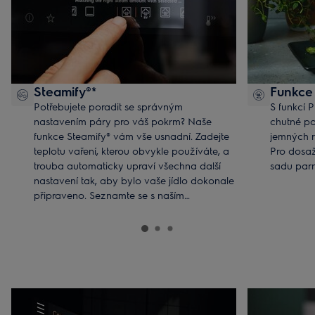
Steamify®*
Funkce
Potřebujete poradit se správným
S funkcí 
nastavením páry pro váš pokrm? Naše
chutné po
funkce Steamify® vám vše usnadní. Zadejte
jemných r
teplotu vaření, kterou obvykle používáte, a
Pro dosaž
trouba automaticky upraví všechna další
sadu parn
nastavení tak, aby bylo vaše jídlo dokonale
připraveno. Seznamte se s naším
odborníkem na vaření v páře –
pro zdravější a chutnější jídlo.