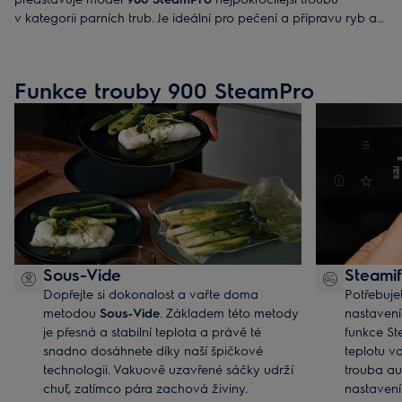
v kategorii parních trub. Je ideální pro pečení a přípravu ryb a
zeleniny v páře.
Funkce trouby 900 SteamPro
Sous-Vide
Steamif
Dopřejte si dokonalost a vařte doma
Potřebuje
metodou
Sous‑Vide
. Základem této metody
nastaven
je přesná a stabilní teplota a právě té
funkce St
snadno dosáhnete díky naší špičkové
teplotu v
technologii. Vakuově uzavřené sáčky udrží
trouba au
chuť, zatímco pára zachová živiny.
nastavení