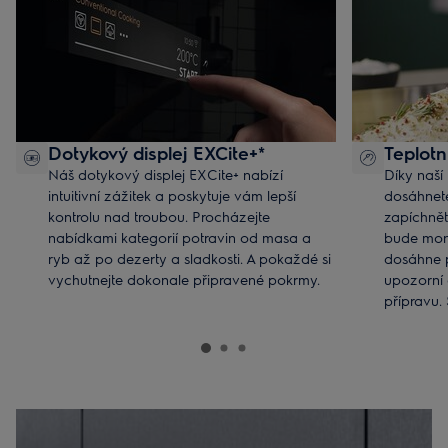
Dotykový displej EXCite+*
Teplotn
Náš dotykový displej EXCite+ nabízí
Díky naší
intuitivní zážitek a poskytuje vám lepší
dosáhnete
kontrolu nad troubou. Procházejte
zapíchnět
nabídkami kategorií potravin od masa a
bude moni
ryb až po dezerty a sladkosti. A pokaždé si
dosáhne 
vychutnejte dokonale připravené pokrmy.
upozorní 
přípravu. 
nikdy ne
*Dostupné jen u vybraných modelů
spálené jí