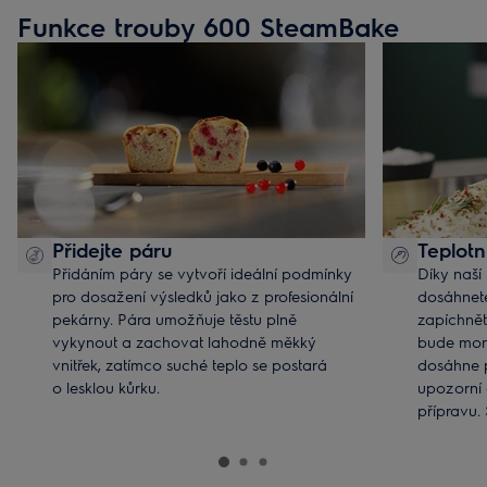
Funkce trouby 600 SteamBake
Přidejte páru
Teplotn
Přidáním páry se vytvoří ideální podmínky
Díky naší
pro dosažení výsledků jako z profesionální
dosáhnete
pekárny. Pára umožňuje těstu plně
zapíchnět
vykynout a zachovat lahodně měkký
bude moni
vnitřek, zatímco suché teplo se postará
dosáhne 
o lesklou kůrku.
upozorní 
přípravu. 
nikdy ne
spálené jí