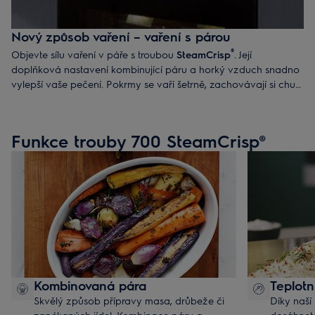
Nový způsob vaření – vaření s párou
®
Objevte sílu vaření v páře s troubou
SteamCrisp
. Její
doplňková nastavení kombinující páru a horký vzduch snadno
vylepší vaše pečení. Pokrmy se vaří šetrně, zachovávají si chuť
a živiny a správná teplota navíc vytvoří křupavou, zlatavou
kůrku.
Funkce trouby 700 SteamCrisp®
Kombinovaná pára
Teplotn
Skvělý způsob přípravy masa, drůbeže či
Díky naší