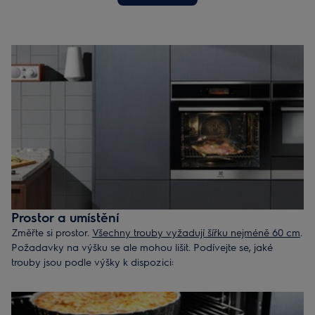
Prostor a umístění
Změřte si prostor.
Všechny trouby vyžadují šířku nejméně 60 cm
.
Požadavky na výšku se ale mohou lišit. Podívejte se, jaké
trouby jsou podle výšky k dispozici:
60 cm
– trouba se standardními rozměry
45 cm
–
kompaktní trouba
, která výborně zapadne do menšího
prostoru