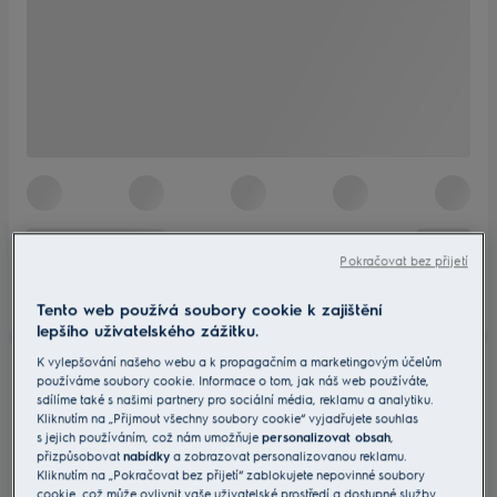
Pokračovat bez přijetí
Tento web používá soubory cookie k zajištění
lepšího uživatelského zážitku.
K vylepšování našeho webu a k propagačním a marketingovým účelům
používáme soubory cookie. Informace o tom, jak náš web používáte,
sdílíme také s našimi partnery pro sociální média, reklamu a analytiku.
Kliknutím na „Přijmout všechny soubory cookie“ vyjadřujete souhlas
s jejich používáním, což nám umožňuje
personalizovat obsah
,
přizpůsobovat
nabídky
a zobrazovat personalizovanou reklamu.
Kliknutím na „Pokračovat bez přijetí“ zablokujete nepovinné soubory
cookie, což může ovlivnit vaše uživatelské prostředí a dostupné služby.