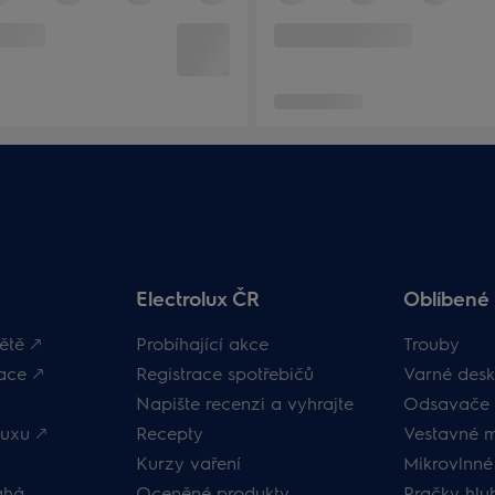
Electrolux ČR
Oblíbené 
ětě 🡕
Probíhající akce
Trouby
ace 🡕
Registrace spotřebičů
Varné desk
Napište recenzi a vyhrajte
Odsavače 
uxu 🡕
Recepty
Vestavné 
Kurzy vaření
Mikrovlnné
áhá
Oceněné produkty
Pračky hl