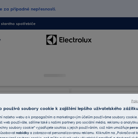
 za případné nepřesnosti.
starého spotřebiče
e
Pokr
 používá soubory cookie k zajištění lepšího uživatelského zážitku
ní našeho webu a k propagačním a marketingovým účelům používáme soubory cookie.
áš web používáte, sdílíme také s našimi partnery pro sociální média, reklamu a analytiku
echny soubory cookie“ vyjadřujete souhlas s jejich používáním, což nám umožňuje
pers
způsobovat
nabídky
a zobrazovat personalizovanou reklamu. Kliknutím na „Pokračovat be
nepovinné soubory cookie, což může ovlivnit vaše uživatelské prostředí a dostupné služ