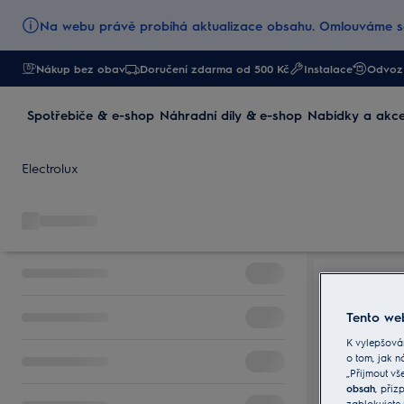
Na webu právě probíhá aktualizace obsahu. Omlouváme se
Nákup bez obav
Doručení zdarma od 500 Kč
Instalace
Odvoz 
Spotřebiče & e-shop
Náhradní díly & e-shop
Nabídky a akc
Electrolux
Tento web
K vylepšová
o tom, jak n
„Přijmout vš
obsah
, při
zablokujete 