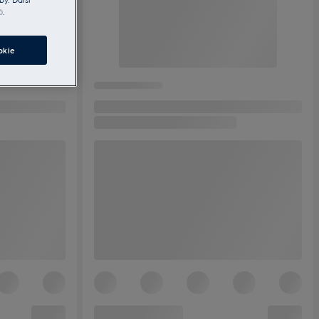
ů
.
okie