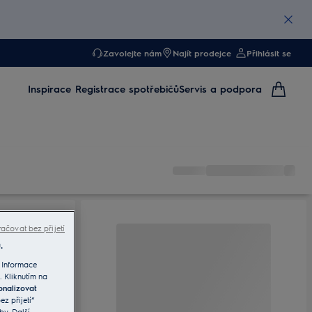
Zavolejte nám
Najít prodejce
Přihlásit se
Inspirace
Registrace spotřebičů
Servis a podpora
ačovat bez přijetí
.
 Informace
. Kliknutím na
onalizovat
z přijetí“
by. Další