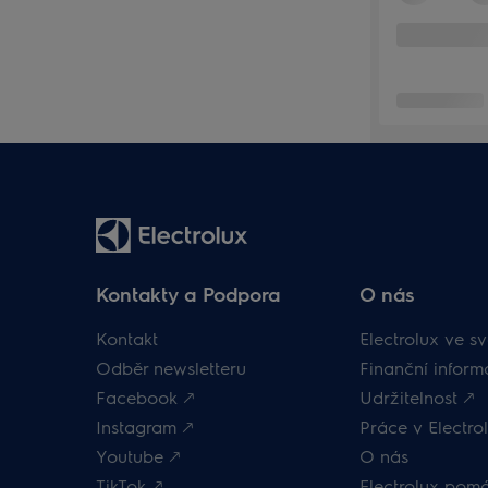
Kontakty a Podpora
O nás
Kontakt
Electrolux ve sv
Odběr newsletteru
Finanční inform
Facebook 🡕
Udržitelnost 🡕
Instagram 🡕
Práce v Electrol
Youtube 🡕
O nás
TikTok 🡕
Electrolux pom