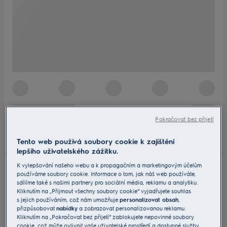
Pokračovat bez přijetí
Tento web používá soubory cookie k zajištění
lepšího uživatelského zážitku.
K vylepšování našeho webu a k propagačním a marketingovým účelům
používáme soubory cookie. Informace o tom, jak náš web používáte,
sdílíme také s našimi partnery pro sociální média, reklamu a analytiku.
Kliknutím na „Přijmout všechny soubory cookie“ vyjadřujete souhlas
s jejich používáním, což nám umožňuje
personalizovat obsah
,
přizpůsobovat
nabídky
a zobrazovat personalizovanou reklamu.
Kliknutím na „Pokračovat bez přijetí“ zablokujete nepovinné soubory
cookie, což může ovlivnit vaše uživatelské prostředí a dostupné služby.