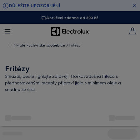
DŮLEŽITÉ UPOZORNĚNÍ
Doručení zdarma od 500 Kč
Malé kuchyňské spotřebiče
Fritézy
Fritézy
Smažte, pečte i grilujte zdravěji. Horkovzdušná fritéza s
přednastavenými recepty připraví jídlo s minimem oleje a
snadno se čistí.