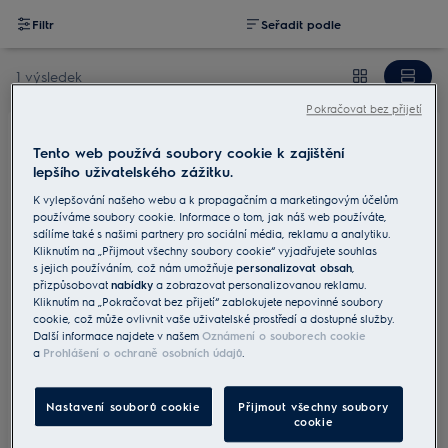
Filtr
Seřadit podle
1 výsledek
Pokračovat bez přijetí
Tento web používá soubory cookie k zajištění
M3OCS301
lepšího uživatelského zážitku.
Sprej na čištění trouby/ mikrovlnné
trouby
K vylepšování našeho webu a k propagačním a marketingovým účelům
používáme soubory cookie. Informace o tom, jak náš web používáte,
0 (0)
sdílíme také s našimi partnery pro sociální média, reklamu a analytiku.
Kliknutím na „Přijmout všechny soubory cookie“ vyjadřujete souhlas
s jejich používáním, což nám umožňuje
personalizovat obsah
,
Snadné čištění trub a grilů
přizpůsobovat
nabídky
a zobrazovat personalizovanou reklamu.
Kliknutím na „Pokračovat bez přijetí“ zablokujete nepovinné soubory
cookie, což může ovlivnit vaše uživatelské prostředí a dostupné služby.
Další informace najdete v našem
Oznámení o souborech cookie
235 Kč
a
Prohlášení o ochraně osobních údajů
.
Včetně DPH
Skladem
Nastavení souborů cookie
Přijmout všechny soubory
cookie