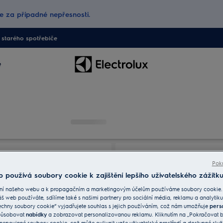
 za případné nepřesnosti.
starého spotřebiče
e
Pokr
 používá soubory cookie k zajištění lepšího uživatelského zážitku
ní našeho webu a k propagačním a marketingovým účelům používáme soubory cookie.
áš web používáte, sdílíme také s našimi partnery pro sociální média, reklamu a analytiku
echny soubory cookie“ vyjadřujete souhlas s jejich používáním, což nám umožňuje
pers
způsobovat
nabídky
a zobrazovat personalizovanou reklamu. Kliknutím na „Pokračovat be
nepovinné soubory cookie, což může ovlivnit vaše uživatelské prostředí a dostupné služ