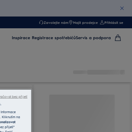
Zavolejte nám
Najít prodejce
Přihlásit se
Inspirace
Registrace spotřebičů
Servis a podpora
ačovat bez přijetí
.
 Informace
. Kliknutím na
onalizovat
z přijetí“
by. Další