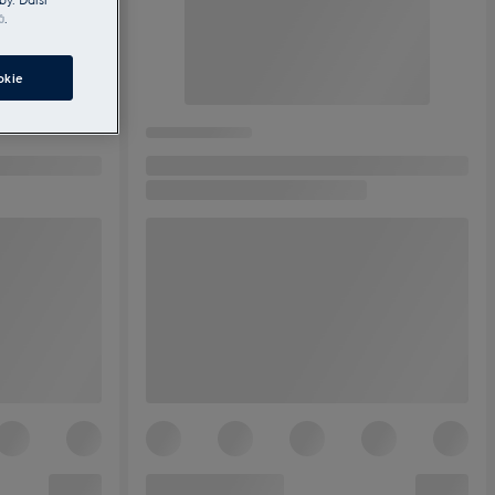
ů
.
okie