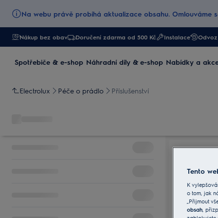
Na webu právě probíhá aktualizace obsahu. Omlouváme se
Nákup bez obav
Doručení zdarma od 500 Kč
Instalace
Odvoz 
Spotřebiče & e-shop
Náhradní díly & e-shop
Nabídky a akc
Electrolux
Péče o prádlo
Příslušenství
Tento web
K vylepšová
o tom, jak n
„Přijmout vš
obsah
, při
zablokujete 