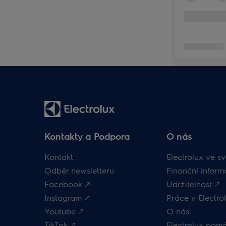
Kontakty a Podpora
O nás
Kontakt
Electrolux ve sv
Odběr newsletteru
Finanční inform
Facebook 🡕
Udržitelnost 🡕
Instagram 🡕
Práce v Electrol
Youtube 🡕
O nás
TikTok 🡕
Electrolux pom