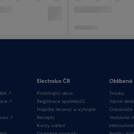
Electrolux ČR
Oblíbené 
ětě 🡕
Probíhající akce
Trouby
ace 🡕
Registrace spotřebičů
Varné desk
Napište recenzi a vyhrajte
Odsavače 
uxu 🡕
Recepty
Vestavné 
Kurzy vaření
Mikrovlnné
áhá
Oceněné produkty
Pračky hl