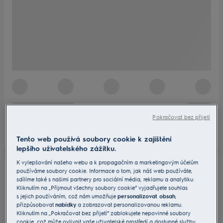
Pokračovat bez přijetí
Tento web používá soubory cookie k zajištění
lepšího uživatelského zážitku.
K vylepšování našeho webu a k propagačním a marketingovým účelům
používáme soubory cookie. Informace o tom, jak náš web používáte,
sdílíme také s našimi partnery pro sociální média, reklamu a analytiku.
Kliknutím na „Přijmout všechny soubory cookie“ vyjadřujete souhlas
s jejich používáním, což nám umožňuje
personalizovat obsah
,
přizpůsobovat
nabídky
a zobrazovat personalizovanou reklamu.
Kliknutím na „Pokračovat bez přijetí“ zablokujete nepovinné soubory
cookie, což může ovlivnit vaše uživatelské prostředí a dostupné služby.