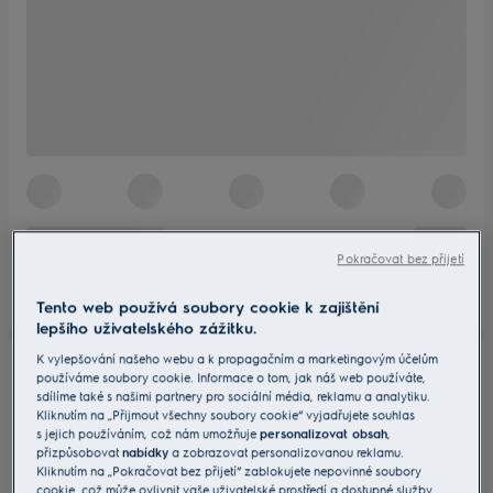
Pokračovat bez přijetí
Tento web používá soubory cookie k zajištění
lepšího uživatelského zážitku.
K vylepšování našeho webu a k propagačním a marketingovým účelům
používáme soubory cookie. Informace o tom, jak náš web používáte,
sdílíme také s našimi partnery pro sociální média, reklamu a analytiku.
Kliknutím na „Přijmout všechny soubory cookie“ vyjadřujete souhlas
s jejich používáním, což nám umožňuje
personalizovat obsah
,
přizpůsobovat
nabídky
a zobrazovat personalizovanou reklamu.
Kliknutím na „Pokračovat bez přijetí“ zablokujete nepovinné soubory
cookie, což může ovlivnit vaše uživatelské prostředí a dostupné služby.