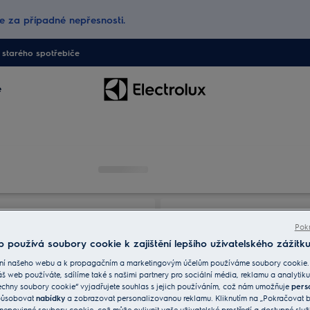
 za případné nepřesnosti.
starého spotřebiče
e
Pokr
 používá soubory cookie k zajištění lepšího uživatelského zážitku
ní našeho webu a k propagačním a marketingovým účelům používáme soubory cookie.
áš web používáte, sdílíme také s našimi partnery pro sociální média, reklamu a analytiku
echny soubory cookie“ vyjadřujete souhlas s jejich používáním, což nám umožňuje
pers
způsobovat
nabídky
a zobrazovat personalizovanou reklamu. Kliknutím na „Pokračovat be
nepovinné soubory cookie, což může ovlivnit vaše uživatelské prostředí a dostupné služ