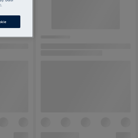
ů
.
okie