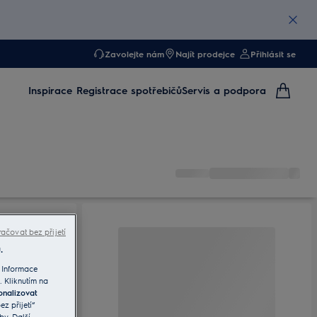
Zavolejte nám
Najít prodejce
Přihlásit se
Inspirace
Registrace spotřebičů
Servis a podpora
ačovat bez přijetí
.
 Informace
. Kliknutím na
onalizovat
z přijetí“
by. Další