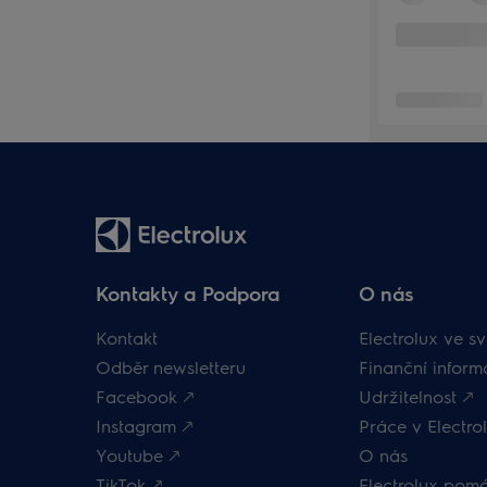
Kontakty a Podpora
O nás
Kontakt
Electrolux ve sv
Odběr newsletteru
Finanční inform
Facebook 🡕
Udržitelnost 🡕
Instagram 🡕
Práce v Electrol
Youtube 🡕
O nás
TikTok 🡕
Electrolux pom