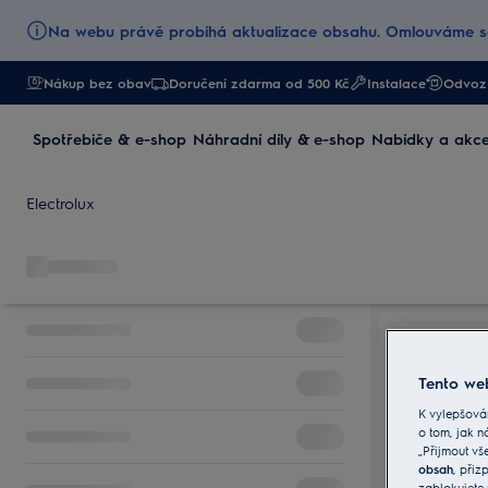
Na webu právě probíhá aktualizace obsahu. Omlouváme se
Nákup bez obav
Doručení zdarma od 500 Kč
Instalace
Odvoz 
Spotřebiče & e-shop
Náhradní díly & e-shop
Nabídky a akc
Electrolux
Tento web
K vylepšová
o tom, jak n
„Přijmout vš
obsah
, při
zablokujete 