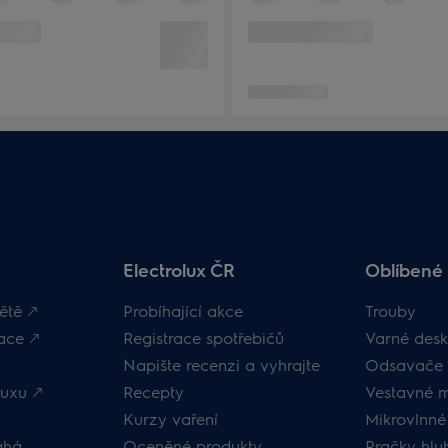
Electrolux ČR
Oblíbené 
ětě 🡕
Probíhající akce
Trouby
ace 🡕
Registrace spotřebičů
Varné desk
Napište recenzi a vyhrajte
Odsavače 
uxu 🡕
Recepty
Vestavné 
Kurzy vaření
Mikrovlnné
áhá
Oceněné produkty
Pračky hl