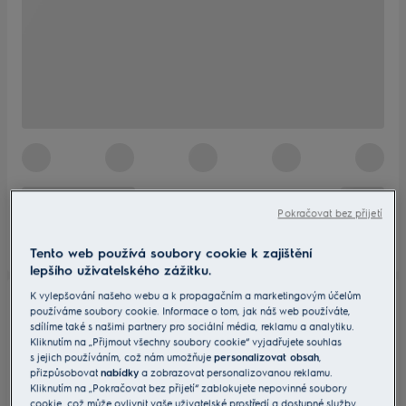
Pokračovat bez přijetí
Tento web používá soubory cookie k zajištění
lepšího uživatelského zážitku.
K vylepšování našeho webu a k propagačním a marketingovým účelům
používáme soubory cookie. Informace o tom, jak náš web používáte,
sdílíme také s našimi partnery pro sociální média, reklamu a analytiku.
Kliknutím na „Přijmout všechny soubory cookie“ vyjadřujete souhlas
s jejich používáním, což nám umožňuje
personalizovat obsah
,
přizpůsobovat
nabídky
a zobrazovat personalizovanou reklamu.
Kliknutím na „Pokračovat bez přijetí“ zablokujete nepovinné soubory
cookie, což může ovlivnit vaše uživatelské prostředí a dostupné služby.