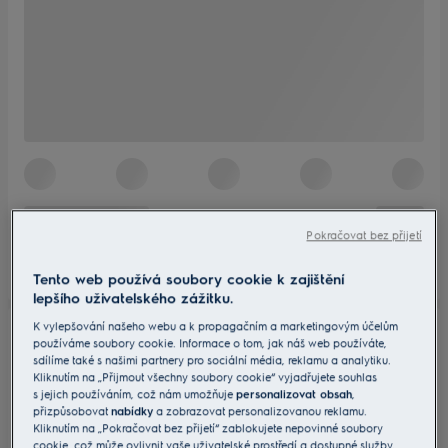
Pokračovat bez přijetí
Tento web používá soubory cookie k zajištění
lepšího uživatelského zážitku.
K vylepšování našeho webu a k propagačním a marketingovým účelům
používáme soubory cookie. Informace o tom, jak náš web používáte,
sdílíme také s našimi partnery pro sociální média, reklamu a analytiku.
Kliknutím na „Přijmout všechny soubory cookie“ vyjadřujete souhlas
s jejich používáním, což nám umožňuje
personalizovat obsah
,
přizpůsobovat
nabídky
a zobrazovat personalizovanou reklamu.
Kliknutím na „Pokračovat bez přijetí“ zablokujete nepovinné soubory
cookie, což může ovlivnit vaše uživatelské prostředí a dostupné služby.