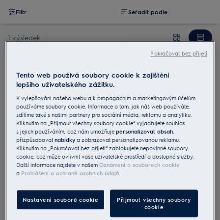
Filtr
Seřadit podle
1 výsledek
Pokračovat bez přijetí
Tento web používá soubory cookie k zajištění
E4OHPR55
lepšího uživatelského zážitku.
Dětská ochranná lišta pro varné desky
K vylepšování našeho webu a k propagačním a marketingovým účelům
0 (0)
používáme soubory cookie. Informace o tom, jak náš web používáte,
sdílíme také s našimi partnery pro sociální média, reklamu a analytiku.
Kliknutím na „Přijmout všechny soubory cookie“ vyjadřujete souhlas
s jejich používáním, což nám umožňuje
personalizovat obsah
,
Bezpečnější kuchyň pro děti
přizpůsobovat
nabídky
a zobrazovat personalizovanou reklamu.
Kliknutím na „Pokračovat bez přijetí“ zablokujete nepovinné soubory
cookie, což může ovlivnit vaše uživatelské prostředí a dostupné služby.
Další informace najdete v našem
Oznámení o souborech cookie
1 789 Kč
a
Prohlášení o ochraně osobních údajů
.
Včetně DPH
Skladem
Nastavení souborů cookie
Přijmout všechny soubory
cookie