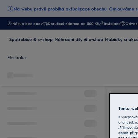
Na webu právě probíhá aktualizace obsahu. Omlouváme se
Nákup bez obav
Doručení zdarma od 500 Kč
Instalace
Odvoz 
Spotřebiče & e-shop
Náhradní díly & e-shop
Nabídky a akc
Electrolux
Tento web
K vylepšová
o tom, jak n
„Přijmout vš
obsah
, při
zablokujete 