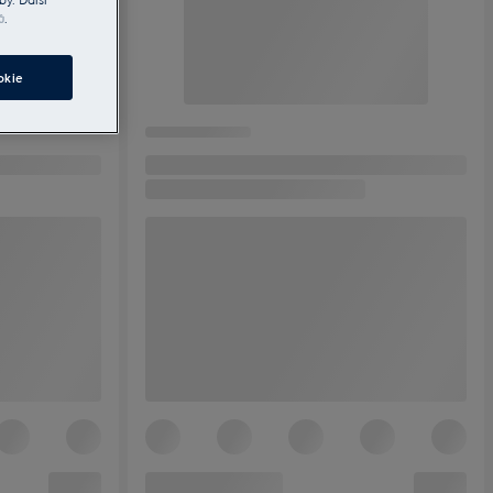
ů
.
okie