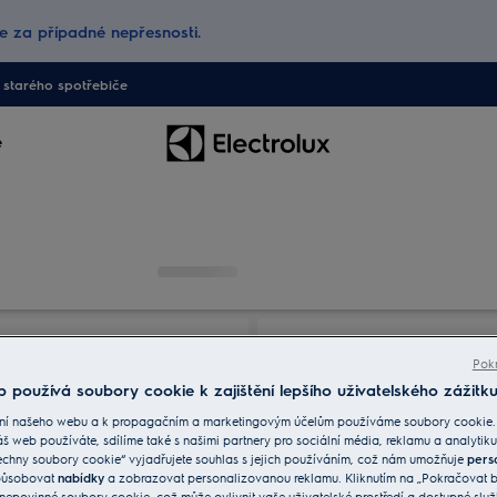
 za případné nepřesnosti.
starého spotřebiče
e
Pokr
 používá soubory cookie k zajištění lepšího uživatelského zážitku
ní našeho webu a k propagačním a marketingovým účelům používáme soubory cookie.
áš web používáte, sdílíme také s našimi partnery pro sociální média, reklamu a analytiku
echny soubory cookie“ vyjadřujete souhlas s jejich používáním, což nám umožňuje
pers
způsobovat
nabídky
a zobrazovat personalizovanou reklamu. Kliknutím na „Pokračovat be
nepovinné soubory cookie, což může ovlivnit vaše uživatelské prostředí a dostupné služ