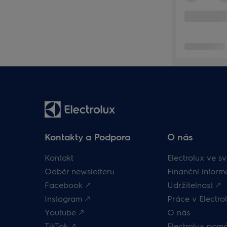
Kontakty a Podpora
O nás
Kontakt
Electrolux ve sv
Odběr newsletteru
Finanční inform
Facebook 🡕
Udržitelnost 🡕
Instagram 🡕
Práce v Electrol
Youtube 🡕
O nás
TikTok 🡕
Electrolux pom