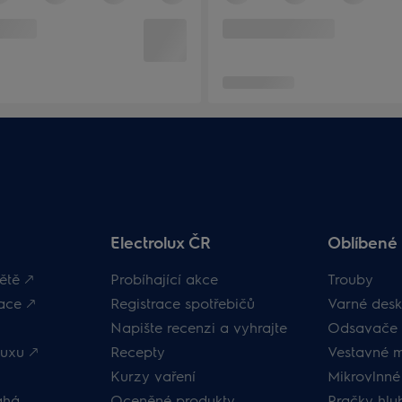
Electrolux ČR
Oblíbené 
ětě 🡕
Probíhající akce
Trouby
ace 🡕
Registrace spotřebičů
Varné desk
Napište recenzi a vyhrajte
Odsavače 
uxu 🡕
Recepty
Vestavné 
Kurzy vaření
Mikrovlnné
áhá
Oceněné produkty
Pračky hl