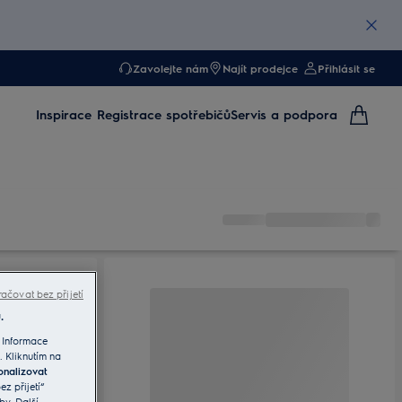
Zavolejte nám
Najít prodejce
Přihlásit se
Inspirace
Registrace spotřebičů
Servis a podpora
ačovat bez přijetí
.
 Informace
. Kliknutím na
onalizovat
z přijetí“
by. Další