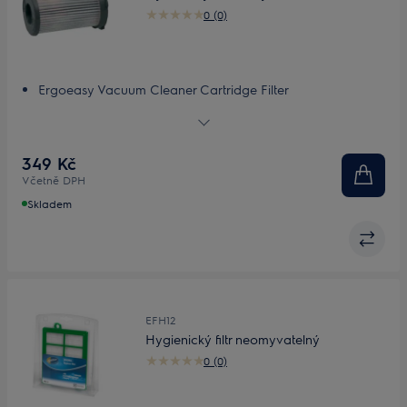
0 (0)
Ergoeasy Vacuum Cleaner Cartridge Filter
Maximize performance
Washable filter
349 Kč
Včetně DPH
Skladem
EFH12
Hygienický filtr neomyvatelný
0 (0)