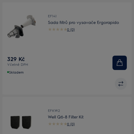
EF141
Sada filtrů pro vysavače Ergorapido
0 (0)
329 Kč
Včetně DPH
Skladem
EFKW2
Well Q6-8 Filter Kit
0 (0)