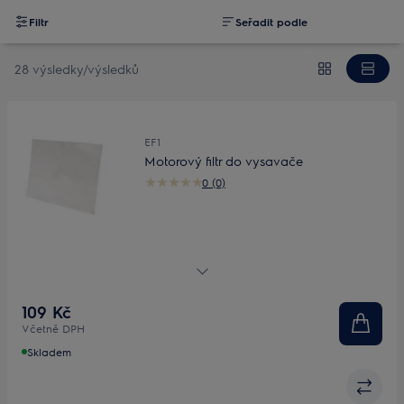
Filtr
Seřadit podle
28 výsledky/výsledků
EF1
Motorový filtr do vysavače
0 (0)
Neomyvatelný filtr
109 Kč
Včetně DPH
Skladem