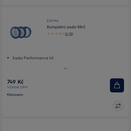
ESKW6
Kompletní sada filtrů
0 (0)
Sada Performance kit
Kompletní sada filtrů
Až 99,9% účinnost filtrace*
Maximální výkon
749 Kč
Omyvatelné filtry
Včetně DPH
Skladem