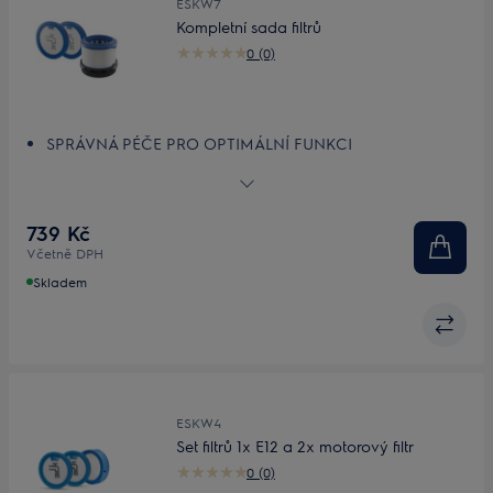
ESKW7
Kompletní sada filtrů
0 (0)
SPRÁVNÁ PÉČE PRO OPTIMÁLNÍ FUNKCI
VYLEPŠENÁ FILTRACE
OMYVATELNÉ A￼OPAKOVANĚ POUŽITELNÉ FILTRY
739 Kč
Včetně DPH
Skladem
ESKW4
Set filtrů 1x E12 a 2x motorový filtr
0 (0)