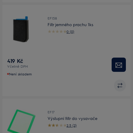
EF158
Filtr jemného prachu 1ks
0 (0)
419 Kč
Včetně DPH
Není skladem
EF17
Výstupní filtr do vysavače
2.5 (2)