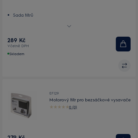
Sada filtrů
Progresivní filtr
Omyvatelné filtry
Pravidelné čištění a výměna
289 Kč
Včetně DPH
Skladem
EF129
Motorový filtr pro bezsáčkové vysavače
0 (0)
279 Kč