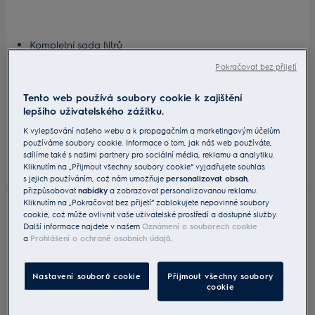
Kompletní sada filtrů
99,99% účinnost filtrace*
Pokračovat bez přijetí
Omyvatelné a opakovaně použitelné filtry
Špičkový výkon
Tento web používá soubory cookie k zajištění
719 Kč
lepšího uživatelského zážitku.
Včetně DPH
K vylepšování našeho webu a k propagačním a marketingovým účelům
Skladem
používáme soubory cookie. Informace o tom, jak náš web používáte,
sdílíme také s našimi partnery pro sociální média, reklamu a analytiku.
Kliknutím na „Přijmout všechny soubory cookie“ vyjadřujete souhlas
s jejich používáním, což nám umožňuje
personalizovat obsah
,
přizpůsobovat
nabídky
a zobrazovat personalizovanou reklamu.
Kliknutím na „Pokračovat bez přijetí“ zablokujete nepovinné soubory
cookie, což může ovlivnit vaše uživatelské prostředí a dostupné služby.
EF74
Další informace najdete v našem
Oznámení o souborech cookie
Motorový filtr do vysavače
a
Prohlášení o ochraně osobních údajů
.
0 (0)
Nastavení souborů cookie
Přijmout všechny soubory
cookie