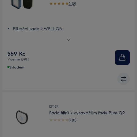
5 (2)
Filtrační sada k WELL Q6
Omyvatelné filtry pro špičkový výkon
Progresivní filtr
Emisní filtr
569 Kč
Pravidelné čištění a výměna
Včetně DPH
Skladem
EF167
Sada filtrů k vysavačům řady Pure Q9
0 (0)