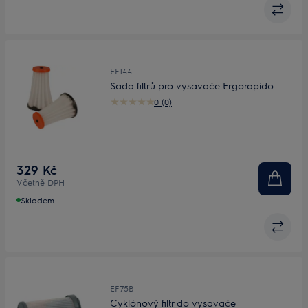
EF144
Sada filtrů pro vysavače Ergorapido
0 (0)
329 Kč
Včetně DPH
Skladem
EF75B
Cyklónový filtr do vysavače