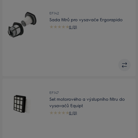
EF142
Sada filtrů pro vysavače Ergorapido
0 (0)
EF147
Set motorového a výstupního filtru do
vysavačů Equipt
0 (0)