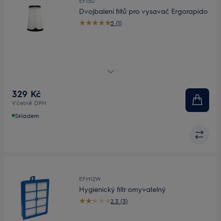
EF150
Dvojbalení filtů pro vysavač Ergorapido
5 (1)
Dvojbalení filtrů pro vysavač ErgoRapido®
329 Kč
Včetně DPH
Skladem
EFH12W
Hygienický filtr omyvatelný
2.3 (3)