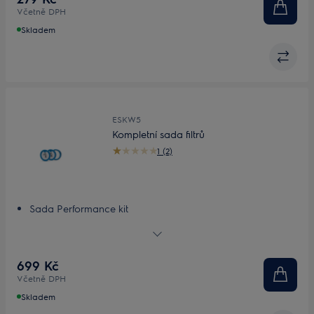
Včetně DPH
Skladem
ESKW5
Kompletní sada filtrů
1 (2)
Sada Performance kit
Kompletní sada filtrů
Až 99,9% účinnost filtrace*
Maximální výkon
699 Kč
Omyvatelné filtry
Včetně DPH
Skladem