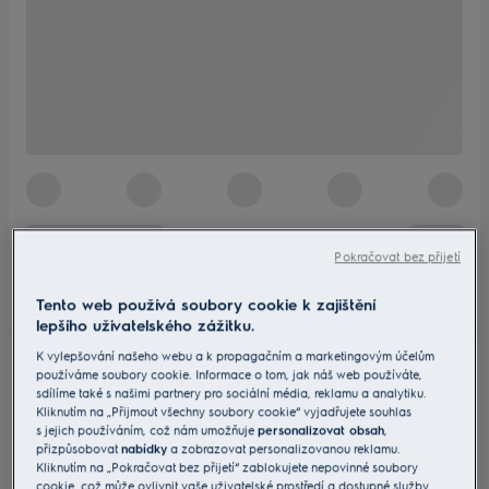
Pokračovat bez přijetí
Tento web používá soubory cookie k zajištění
lepšího uživatelského zážitku.
K vylepšování našeho webu a k propagačním a marketingovým účelům
používáme soubory cookie. Informace o tom, jak náš web používáte,
sdílíme také s našimi partnery pro sociální média, reklamu a analytiku.
Kliknutím na „Přijmout všechny soubory cookie“ vyjadřujete souhlas
s jejich používáním, což nám umožňuje
personalizovat obsah
,
přizpůsobovat
nabídky
a zobrazovat personalizovanou reklamu.
Kliknutím na „Pokračovat bez přijetí“ zablokujete nepovinné soubory
cookie, což může ovlivnit vaše uživatelské prostředí a dostupné služby.