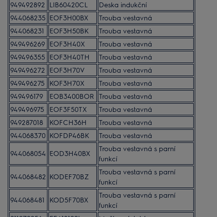
949492892
LIB60420CL
Deska indukční
944068235
EOF3H00BX
Trouba vestavná
944068231
EOF3H50BK
Trouba vestavná
949496269
EOF3H40X
Trouba vestavná
949496355
EOF3H40TH
Trouba vestavná
949496272
EOF3H70V
Trouba vestavná
949496275
KOF3H70X
Trouba vestavná
949496179
EOB3400BOR
Trouba vestavná
949496975
EOF3F50TX
Trouba vestavná
949287018
KOFCH36H
Trouba vestavná
944068370
KOFDP46BK
Trouba vestavná
Trouba vestavná s parní
944068054
EOD3H40BX
funkcí
Trouba vestavná s parní
944068482
KODEF70BZ
funkcí
Trouba vestavná s parní
944068481
KOD5F70BX
funkcí