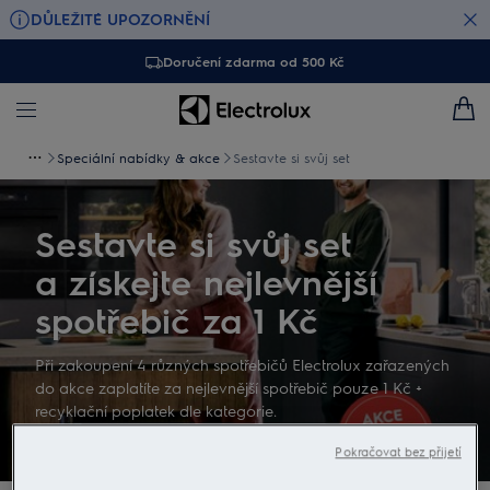
DŮLEŽITÉ UPOZORNĚNÍ
Doručení zdarma od 500 Kč
Speciální nabídky & akce
Sestavte si svůj set
Sestavte si svůj set
a získejte nejlevnější
spotřebič za 1 Kč
Při zakoupení 4 různých spotřebičů Electrolux zařazených
do akce zaplatíte za nejlevnější spotřebič pouze 1 Kč +
recyklační poplatek dle kategorie.
Pokračovat bez přijetí