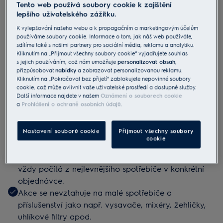
Tento web používá soubory cookie k zajištění
lepšího uživatelského zážitku.
Podmínky akce
K vylepšování našeho webu a k propagačním a marketingovým účelům
Akce platí pouze u vybraných prodejců z řad kuchyňských
používáme soubory cookie. Informace o tom, jak náš web používáte,
sdílíme také s našimi partnery pro sociální média, reklamu a analytiku.
studií a truhláren. Akce je platná pro kuchyňská studia do
Kliknutím na „Přijmout všechny soubory cookie“ vyjadřujete souhlas
odvolání.
s jejich používáním, což nám umožňuje
personalizovat obsah
,
přizpůsobovat
nabídky
a zobrazovat personalizovanou reklamu.
Kliknutím na „Pokračovat bez přijetí“ zablokujete nepovinné soubory
Akci lze uplatnit pouze při odběru kuchyňské linky.
cookie, což může ovlivnit vaše uživatelské prostředí a dostupné služby.
Set musí obsahovat 4 spotřebiče z různých
Další informace najdete v našem
Oznámení o souborech cookie
a
Prohlášení o ochraně osobních údajů
.
produktových kategorií.
Set musí obsahovat minimálně dva vestavné
Nastavení souborů cookie
Přijmout všechny soubory
spotřebiče a je možné objednávku doplnit o volně
cookie
stojící spotřebiče v poměru 50 % z objednávky.
V případě odběru pěti a více spotřebičů se sleva
vždy počítá z nejlevnějšího spotřebiče v konkrétní
objednávce.
Akce se nevztahuje na malé spotřebiče a
příslušenství jako např. vysavače, mixéry, žehličky,
uhlíkové filtry apod.