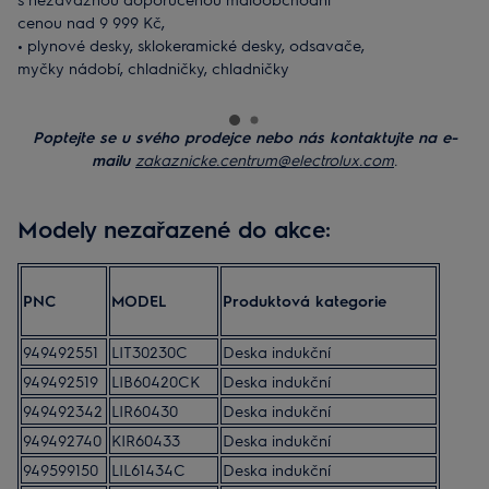
cenou nad 9 999 Kč,
•
plynové desky, sklokeramické desky, odsavače,
myčky nádobí, chladničky, chladničky
kombinované s mrazákem, samostatné mrazáky,
mikrovlnné trouby, vinotéky, sporáky, vestavné
kávovary, vestavné ohřevné a vakuovací
Poptejte se u svého prodejce nebo nás kontaktujte na e-
zásuvky.
mailu
zakaznicke.centrum@electrolux.com
.
Modely nezařazené do akce:
PNC
MODEL
Produktová kategorie
949492551
LIT30230C
Deska indukční
949492519
LIB60420CK
Deska indukční
949492342
LIR60430
Deska indukční
949492740
KIR60433
Deska indukční
949599150
LIL61434C
Deska indukční