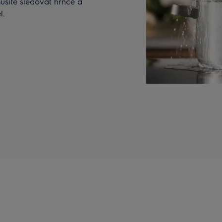
musíte sledovat hrnce a
l.