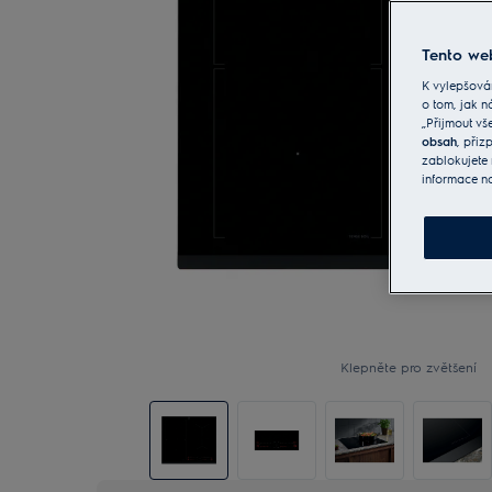
Tento web
K vylepšová
o tom, jak n
„Přijmout vš
obsah
, při
zablokujete 
informace n
Klepněte pro zvětšení