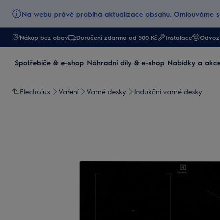
Na webu právě probíhá aktualizace obsahu. Omlouváme se
Nákup bez obav
Doručení zdarma od 500 Kč
Instalace
Odvoz 
Spotřebiče & e-shop
Náhradní díly & e-shop
Nabídky a akc
Electrolux
Vaření
Varné desky
Indukční varné desky