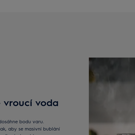
 vroucí voda
 dosáhne bodu varu.
tak, aby se masivní bublání