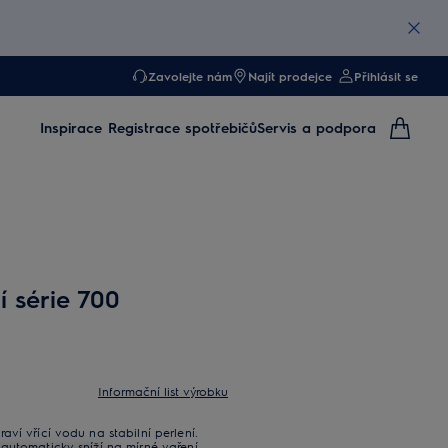
Zavolejte nám
Najít prodejce
Přihlásit se
Inspirace
Registrace spotřebičů
Servis a podpora
 série 700
Informační list výrobku
ví vřící vodu na stabilní perlení.
automaticky sníží na mírné vaření.