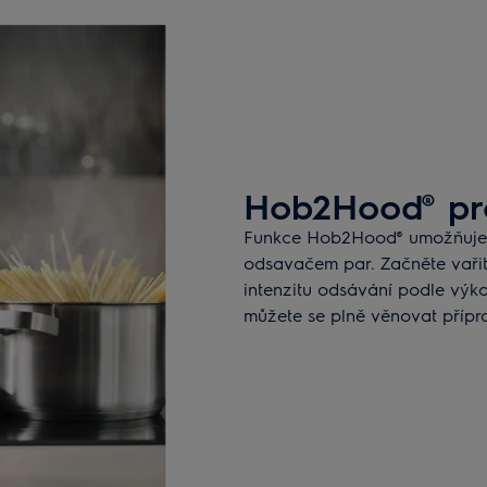
Hob2Hood® pr
Funkce Hob2Hood® umožňuje 
odsavačem par. Začněte vaři
intenzitu odsávání podle výk
můžete se plně věnovat přípra