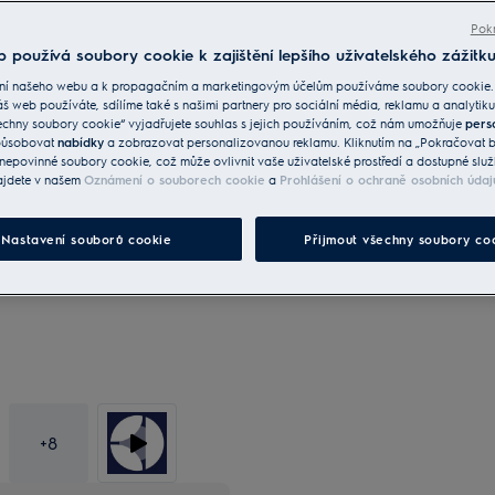
Hob2Hood® umožňuje bezdrátové propo
pro automatické ovládání a nastavení 
Pokr
 používá soubory cookie k zajištění lepšího uživatelského zážitku
ní našeho webu a k propagačním a marketingovým účelům používáme soubory cookie.
áš web používáte, sdílíme také s našimi partnery pro sociální média, reklamu a analytiku
echny soubory cookie“ vyjadřujete souhlas s jejich používáním, což nám umožňuje
pers
způsobovat
nabídky
a zobrazovat personalizovanou reklamu. Kliknutím na „Pokračovat be
Fotografie a videa v galerii 
nepovinné soubory cookie, což může ovlivnit vaše uživatelské prostředí a dostupné služ
jako vizuální reference. Skut
ajdete v našem
Oznámení o souborech cookie
a
Prohlášení o ochraně osobních údaj
může v detailech lišit.
Nastavení souborů cookie
Přijmout všechny soubory co
+
8