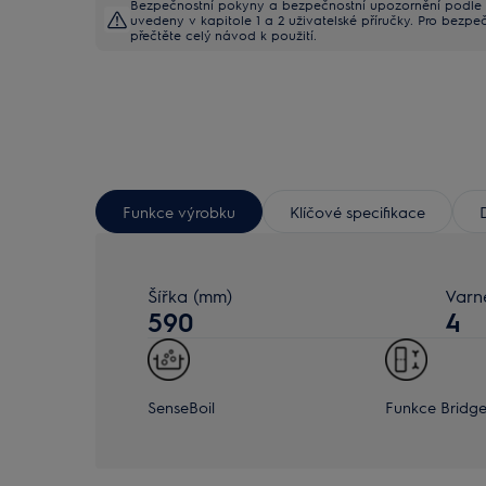
Bezpečnostní pokyny a bezpečnostní upozornění podle 
uvedeny v kapitole 1 a 2 uživatelské příručky. Pro bezpe
přečtěte celý návod k použití.
Funkce výrobku
Klíčové specifikace
Šířka (mm)
Varn
590
4
SenseBoil
Funkce Bridg