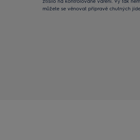
ztišilo na kontrolované vaření. Vy tak ne
můžete se věnovat přípravě chutných jíde