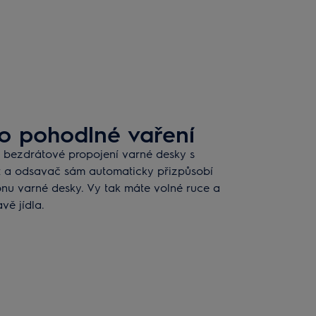
o pohodlné vaření
bezdrátové propojení varné desky s
t a odsavač sám automaticky přizpůsobí
onu varné desky. Vy tak máte volné ruce a
vě jídla.