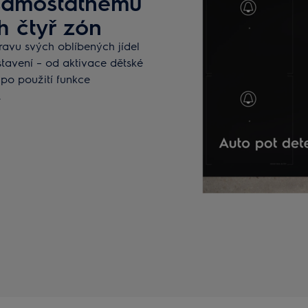
y samostatnému
h čtyř zón
ravu svých oblíbených jídel
tavení – od aktivace dětské
 po použití funkce
.