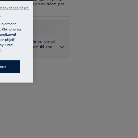
jení varné desky s odsavačem par
výkonu.
ačovat bez přijetí
.
 Informace
. Kliknutím na
onalizovat
z přijetí“
na produktové stránce slouží
by. Další
ečné provedení produktu se
ů
.
okie