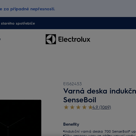
 za případné nepřesnosti.
starého spotřebiče
e
EIS62453
Varná deska indukční
SenseBoil
4.9 (1069)
Benefity
Indukční varná deska 700 SenseBoil® upra
Díky senzoru varu se ohřev vroucí vody 