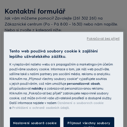
Kontaktní formulář
Jak vám můžeme pomoci? Zavolejte (261 302 261) na
Zákaznické centrum (Po - Pá 8:00 – 16:30) nebo nám napište.
Nebo si zvolte z kategorií níže:
E-mail
Servisní technik
Pokračovat bez přijetí
Servisní služby
Tento web používá soubory cookie k zajištění
lepšího uživatelského zážitku.
K vylepšování našeho webu a k propagačním a marketingovým účelům
Záruky a nadstandardní služby
používáme soubory cookie. Informace o tom, jak náš web používáte,
sdílíme také s našimi partnery pro sociální média, reklamu a analytiku.
Kliknutím na „Přijmout všechny soubory cookie“ vyjadřujete souhlas
Registrace výrobku
s jejich používáním, což nám umožňuje
personalizovat obsah
,
přizpůsobovat
nabídky
a zobrazovat personalizovanou reklamu.
Kliknutím na „Pokračovat bez přijetí“ zablokujete nepovinné soubory
E-shop – pomoc s výběrem spotřebiče a
cookie, což může ovlivnit vaše uživatelské prostředí a dostupné služby.
objednávkou
Další informace najdete v našem
Oznámení o souborech cookie
a
Prohlášení o ochraně osobních údajů
.
Náhradní díly a příslušenství
Nastavení souborů cookie
Přijmout všechny soubory