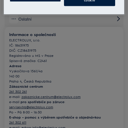
cookie
Informace o mém produktu a jeho použití
Ostatní
Informace o společnosti
ELECTROLUX, s.r.o.
IČ: 18631975
DIČ: CZ18631975
Registrováno u MS v Praze
Spisová značka: C2461
Adresa
Vyskočilova 1561/4a
140 00
Praha 4, Česká Republika
Zákaznické centrum
261 302 261
e-mail:
zakaznicke.centrum@electrolux.com
e-mail
pro spotřebiče po záruce
:
servisextra@electrolux.com
Po – Pá 8:00 – 16:30
E-shop – pomoc s výběrem spotřebiče a objednávkou
261 302 611
e-mail:
eshop.info@electrolux.com