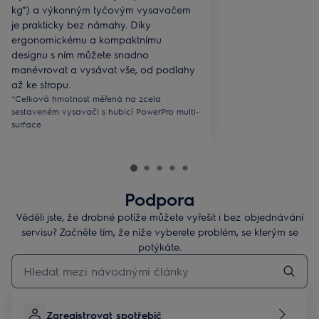
kg*) a výkonným tyčovým vysavačem
je prakticky bez námahy. Díky
ergonomickému a kompaktnímu
designu s ním můžete snadno
manévrovat a vysávat vše, od podlahy
až ke stropu.
*Celková hmotnost měřená na zcela
sestaveném vysavači s hubicí PowerPro multi-
surface
Podpora
Věděli jste, že drobné potíže můžete vyřešit i bez objednávání
servisu? Začněte tím, že níže vyberete problém, se kterým se
potýkáte.
Pro vyhledávání v článcích technické podpory začněte psát
Zaregistrovat spotřebič