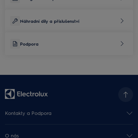
Náhradní díly a příslušenství
Podpora
Kontakty a Podpora
Kontakt
Odběr newsletteru
O nás