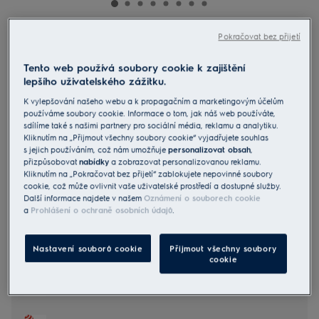
Pokračovat bez přijetí
EP71AB14UG
Tyčový vysavač Electrolux 700
Tento web používá soubory cookie k zajištění
lepšího uživatelského zážitku.
4.8 (3485)
K vylepšování našeho webu a k propagačním a marketingovým účelům
Benefity
používáme soubory cookie. Informace o tom, jak náš web používáte,
sdílíme také s našimi partnery pro sociální média, reklamu a analytiku.
Výkonný a lehký tyčový vysavač řady 700 zaručuje přesvědčivé
výsledky.
Kliknutím na „Přijmout všechny soubory cookie“ vyjadřujete souhlas
Kompaktní a ultalehký pro účinné čištění všech povrchů
s jejich používáním, což nám umožňuje
personalizovat obsah
,
Vysoký sací výkon jedním tahem zajistí dokonale čistou podlahu.
přizpůsobovat
nabídky
a zobrazovat personalizovanou reklamu.
Kliknutím na „Pokračovat bez přijetí“ zablokujete nepovinné soubory
cookie, což může ovlivnit vaše uživatelské prostředí a dostupné služby.
Další informace najdete v našem
Oznámení o souborech cookie
a
Prohlášení o ochraně osobních údajů
.
Bezpečnostní pokyny a bezpečnostní upozornění podle
nařízení EU 2023/988 jsou uvedeny v uživatelské příručce.
Pro bezpečné používání výrobku si přečtěte celý návod k
Nastavení souborů cookie
Přijmout všechny soubory
použití.
cookie
IF Award 2023