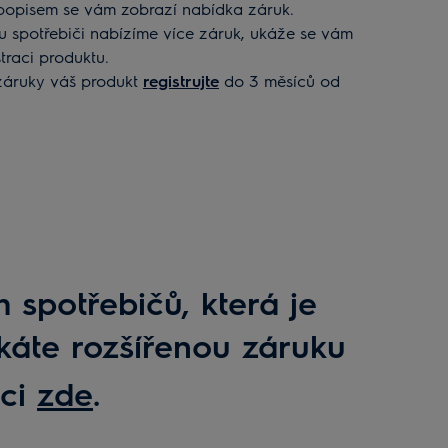
opisem se vám zobrazí nabídka záruk.
u spotřebiči nabízíme více záruk, ukáže se vám
straci produktu.
 záruky váš produkt
registrujte
do 3 měsíců od
 spotřebičů, která je
káte rozšířenou záruku
aci
zde
.