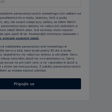
 zasíláním personalizovaných marketingových sdělení od
prostřednictvím e-mailu, telefonu, SMS a pošty.
m, aby mé osobní údaje byly sdíleny se sítěmi třetích
ro personalizovanou reklamu na webových stránkách a
ních médií třetích stran. Své souhlasy mohu kdykoli
 že jsem starší 18 let. Podrobnější informace naleznete v
 o ochraně osobních údajů.
nové odběratele personalizované marketingové
te slevový kód, který bude platný 30 dní a bude
nu objednávku na webovou stránku a uživatele. Slevu
 nákup hotového zboží na www.electrolux.cz. Sleva
uje pouze na původní cenu a ne výprodejové zboží a
t s jinými slevami/poukazy. Z odběru personalizovaných
lení se můžete kdykoli odhlásit.
Připojte se