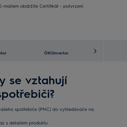
E-mailem obdržíte Certifikát - potvrzení
otor
ÖKOinvertor
Truhlicové mr
y se vztahují
potřebiči?
 vašeho spotřebiče (PNC) do vyhledávače na
az s detailem produktu.