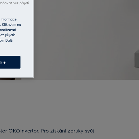
ačovat bez přijetí
 Informace
. Kliknutím na
onalizovat
z přijetí“
by. Další
kie
tor ÖKOInvertor. Pro získání záruky svůj