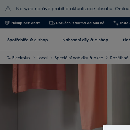
Na webu právě probíhá aktualizace obsahu. Omlouv
Nákup bez obav
Doručení zdarma od 500 Kč
Insta
Spotřebiče & e-shop
Náhradní díly & e-shop
Nab
Electrolux
Local
Speciální nabídky & akce
Rozšířené