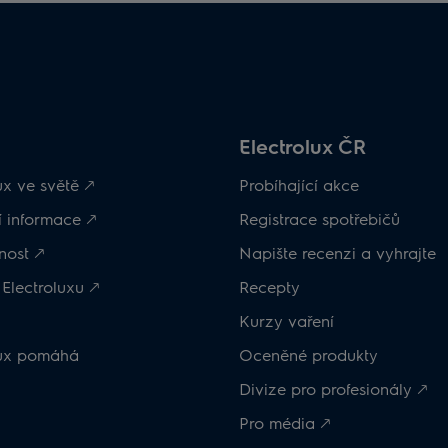
Electrolux ČR
ux ve světě 🡕
Probíhající akce
 informace 🡕
Registrace spotřebičů
nost 🡕
Napište recenzi a vyhrajte
Electroluxu 🡕
Recepty
Kurzy vaření
lux pomáhá
Oceněné produkty
Divize pro profesionály 🡕
Pro média 🡕