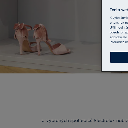
Tento web
K vylepšová
o tom, jak n
„Přijmout vš
obsah
, při
zablokujete 
informace n
U vybraných spotřebičů Electrolux nabíz