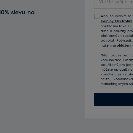
svůj
 10% slevu na
e-
Ano, souhlasím se
mail
skupiny Electrolux
Souhlasím také s tí
stran a použity p
platformách sociál
odvolat. Potvrzuji,
našem
prohlášení
*Platí pouze pro 
komunikace. Obdrží
použitelný pro jed
můžete uplatnit na
voucheru se vztah
nelze ji kombinova
marketingových sdě