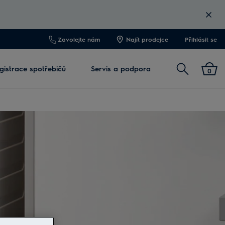
Zavolejte nám
Najít prodejce
Přihlásit se
Vyhledat
gistrace spotřebičů
Servis a podpora
0