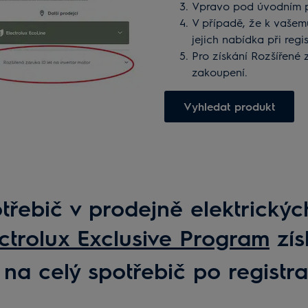
Vpravo pod úvodním p
V případě, že k vašem
jejich nabídka při regi
Pro získání Rozšířené
zakoupení.
Vyhledat produkt
řebič v prodejně elektrických
ctrolux Exclusive Program
zís
 na celý spotřebič po registr