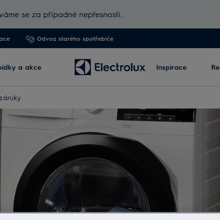
áme se za případné nepřesnosti.
lace
Odvoz starého spotřebiče
ídky a akce
Inspirace
Re
 záruky