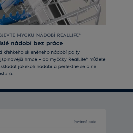
BJEVTE MYČKU NÁDOBÍ REALLIFE®
isté nádobí bez práce
 křehkého skleněného nádobí po ty
jšpinavější hrnce – do myččky RealLife® můžete
skládat jakékoli nádobí a perfektně se o ně
stará.
Povinné pole