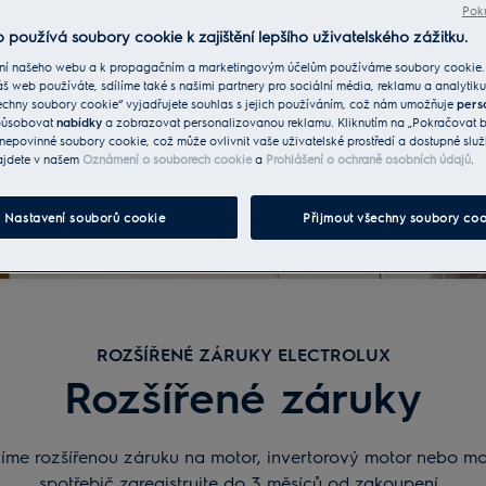
Pokr
 používá soubory cookie k zajištění lepšího uživatelského zážitku.
ní našeho webu a k propagačním a marketingovým účelům používáme soubory cookie.
áš web používáte, sdílíme také s našimi partnery pro sociální média, reklamu a analytiku
echny soubory cookie“ vyjadřujete souhlas s jejich používáním, což nám umožňuje
pers
způsobovat
nabídky
a zobrazovat personalizovanou reklamu. Kliknutím na „Pokračovat be
nepovinné soubory cookie, což může ovlivnit vaše uživatelské prostředí a dostupné služ
ajdete v našem
Oznámení o souborech cookie
a
Prohlášení o ochraně osobních údajů
.
Nastavení souborů cookie
Přijmout všechny soubory coo
ROZŠÍŘENÉ ZÁRUKY ELECTROLUX
Rozšířené záruky
íme rozšířenou záruku na motor, invertorový motor nebo mo
spotřebič zaregistrujte do 3 měsíců od zakoupení.