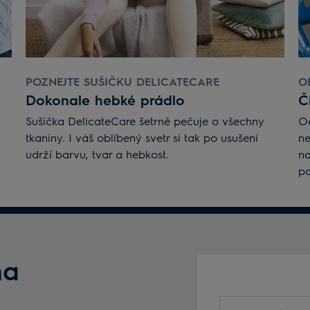
POZNEJTE SUŠIČKU DELICATECARE
O
Dokonale hebké prádlo
Č
Sušička DelicateCare šetrně pečuje o všechny
Od
tkaniny. I váš oblíbený svetr si tak po usušení
ne
udrží barvu, tvar a hebkost.
na
po
na
Vložte