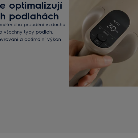
 optimalizují
ch podlahách
změřeného proudění vzduchu
o všechny typy podlah.
vrování a optimální výkon