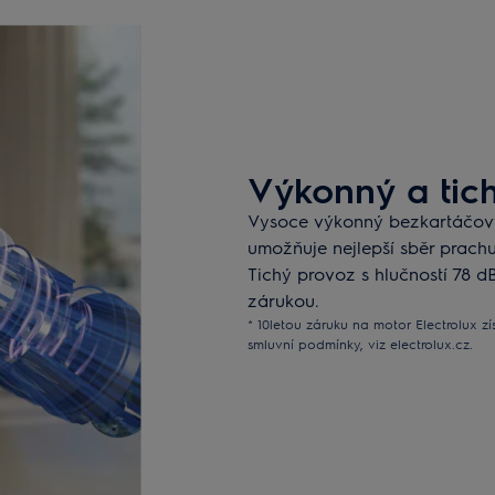
Výkonný a tic
Vysoce výkonný bezkartáčový
umožňuje nejlepší sběr prach
Tichý provoz s hlučností 78 dB(
zárukou.
* 10letou záruku na motor Electrolux z
smluvní podmínky, viz electrolux.cz.