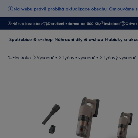
Na webu právě probíhá aktualizace obsahu. Omlouváme se
Nákup bez obav
Doručení zdarma od 500 Kč
Instalace
Odvoz 
Spotřebiče & e-shop
Náhradní díly & e-shop
Nabídky a akc
Electrolux
Vysavače
Tyčové vysavače
Tyčový vysavač