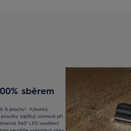
 100% sběrem
00 % prachu*. Výkonný
roužky zajišťují účinnost při
edinečné 360° LED osvětlení
otání neustále vymotává vlasy