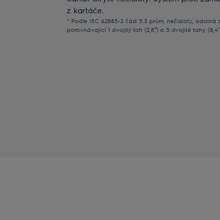
z kartáče.
* Podle IEC 62885-2 část 5.3 prům. nečistoty, odoln
porovnávající 1 dvojitý tah (2,8″) a 3 dvojité tahy (8,4″