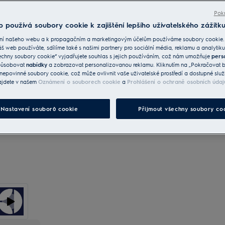
Bezkartáčový invertorový motor s 10letou zárukou.**
Pokr
 používá soubory cookie k zajištění lepšího uživatelského zážitku
Služby
ní našeho webu a k propagačním a marketingovým účelům používáme soubory cookie.
áš web používáte, sdílíme také s našimi partnery pro sociální média, reklamu a analytiku
Doručení Standard Balíček
120 Kč
Zdarma
echny soubory cookie“ vyjadřujete souhlas s jejich používáním, což nám umožňuje
pers
způsobovat
nabídky
a zobrazovat personalizovanou reklamu. Kliknutím na „Pokračovat be
nepovinné soubory cookie, což může ovlivnit vaše uživatelské prostředí a dostupné služ
Podrobné informace o dopravě a službách naleznete
ajdete v našem
Oznámení o souborech cookie
a
Prohlášení o ochraně osobních údaj
zde
Nastavení souborů cookie
Přijmout všechny soubory co