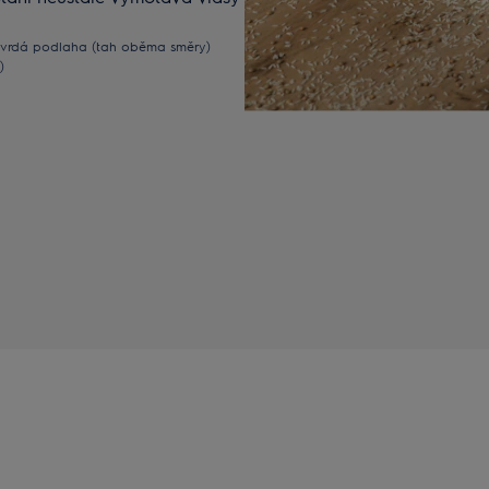
á tvrdá podlaha (tah oběma směry)
)