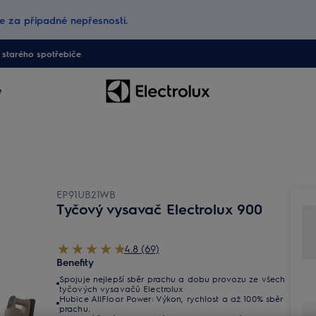
 za případné nepřesnosti.
starého spotřebiče
e
EP91UB21WB
Tyčový vysavač Electrolux 900
4.8 (69)
Benefity
Spojuje nejlepší sběr prachu a dobu provozu ze všech
tyčových vysavačů Electrolux
Hubice AllFloor Power: Výkon, rychlost a až 100% sběr
prachu.