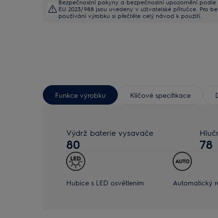
Bezpečnostní pokyny a bezpečnostní upozornění podle 
EU 2023/988 jsou uvedeny v uživatelské příručce. Pro b
používání výrobku si přečtěte celý návod k použití.
Funkce výrobku
Klíčové specifikace
Výdrž baterie vysavače
Hluč
80
78
Hubice s LED osvětlením
Automatický r