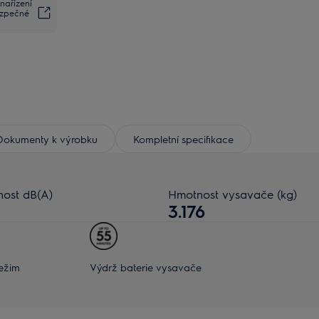
nařízení
ezpečné
Dokumenty k výrobku
Kompletní specifikace
nost dB(A)
Hmotnost vysavače (kg)
3.176
ežim
Výdrž baterie vysavače