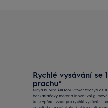
Rychlé vysávání se
prachu*
Nová hubice AllFloor Power zachytí až 1
bezkartáčový motor a inovativní gumové p
tahu vpřed i vzad pro rychlé vysávání. J
odhalí skryté nečistoty. Systém proti zam