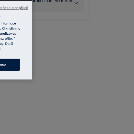
Rozšířená záruka 10 let na motor
vysavače
ačovat bez přijetí
.
 Informace
. Kliknutím na
onalizovat
z přijetí“
by. Další
ů
.
okie