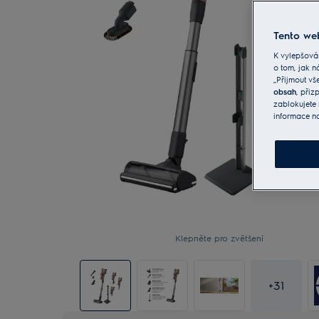
Tento web
K vylepšová
o tom, jak n
„Přijmout vš
obsah
, při
zablokujete 
informace n
Klepněte pro zvětšení
+
31