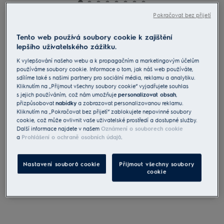
Pokračovat bez přijetí
E9DHGB01
Tento web používá soubory cookie k zajištění
Držák sklenek do myčky nádobí
lepšího uživatelského zážitku.
K vylepšování našeho webu a k propagačním a marketingovým účelům
3.7 (9)
používáme soubory cookie. Informace o tom, jak náš web používáte,
Benefity
sdílíme také s našimi partnery pro sociální média, reklamu a analytiku.
Kliknutím na „Přijmout všechny soubory cookie“ vyjadřujete souhlas
Držák skleniček do myčky nádobí
s jejich používáním, což nám umožňuje
personalizovat obsah
,
Ohebné měkké úchyty a jezdce uchytí celou řadu sklenic různých
přizpůsobovat
nabídky
a zobrazovat personalizovanou reklamu.
tvarů
Dostatečně objemný až pro 8 sklenic s nožkou
Kliknutím na „Pokračovat bez přijetí“ zablokujete nepovinné soubory
cookie, což může ovlivnit vaše uživatelské prostředí a dostupné služby.
Další informace najdete v našem
Oznámení o souborech cookie
a
Prohlášení o ochraně osobních údajů
.
Nastavení souborů cookie
Přijmout všechny soubory
Bezpečnostní pokyny a bezpečnostní upozornění podle
cookie
nařízení EU 2023/988 jsou uvedeny v uživatelské příručce.
Pro bezpečné používání výrobku si přečtěte celý návod k
použití.