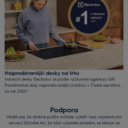
Nejprodávanější desky na trhu
Indukční desky Electrolux se podle výzkumné agentury GfK
Panelmarket staly nejprodávanější značkou v České republice
za rok 2025.*
Objevte i vy elegantní a funkční design našich indukčních
desek, které jsou vybaveny chytrými technologiemi pro rychlé a
Podpora
precizní vaření.
Věděli jste, že drobné potíže můžete vyřešit i bez objednávání
* GfK Market Intelligence: Na základě sledování prodejů
servisu? Začněte tím, že níže vyberete problém, se kterým se
vestavných indukčních desek v České republice za rok 2025.