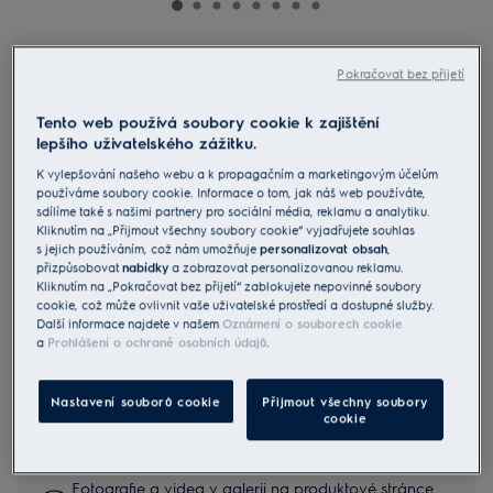
KIV63443CT
Pokračovat bez přijetí
Varná deska indukční série 600 Flex
SaphirMatt® SE
Tento web používá soubory cookie k zajištění
lepšího uživatelského zážitku.
5 (529)
K vylepšování našeho webu a k propagačním a marketingovým účelům
Informační list výrobku
používáme soubory cookie. Informace o tom, jak náš web používáte,
Benefity
sdílíme také s našimi partnery pro sociální média, reklamu a analytiku.
Kliknutím na „Přijmout všechny soubory cookie“ vyjadřujete souhlas
Indukční varná deska 600 Bridge propojí dvě zóny na jednu velkou
s jejich používáním, což nám umožňuje
personalizovat obsah
,
varnou plochu.
Funkce propojení varných zón sloučí dvě zóny dohromady, které pak
přizpůsobovat
nabídky
a zobrazovat personalizovanou reklamu.
fungují jako jedna velká varná plocha.
Kliknutím na „Pokračovat bez přijetí“ zablokujete nepovinné soubory
SaphirMatt® SE – elegantní matný povrch. Déle jako nová.
cookie, což může ovlivnit vaše uživatelské prostředí a dostupné služby.
Další informace najdete v našem
Oznámení o souborech cookie
a
Prohlášení o ochraně osobních údajů
.
Bezpečnostní pokyny a bezpečnostní upozornění podle
Nastavení souborů cookie
Přijmout všechny soubory
nařízení EU 2023/988 jsou uvedeny v kapitole 1 a 2
cookie
uživatelské příručky. Pro bezpečné používání výrobku si
přečtěte celý návod k použití.
Fotografie a videa v galerii na produktové stránce