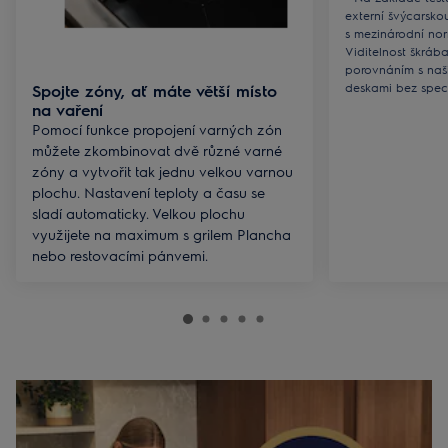
externí švýcarsko
s mezinárodní no
Viditelnost škráb
porovnáním s naš
deskami bez spec
Spojte zóny, ať máte větší místo
na vaření
Pomocí funkce propojení varných zón
můžete zkombinovat dvě různé varné
zóny a vytvořit tak jednu velkou varnou
plochu. Nastavení teploty a času se
sladí automaticky. Velkou plochu
využijete na maximum s grilem Plancha
nebo restovacími pánvemi.