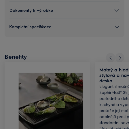
Dokumenty k výrobku
Kompletní specifikace
Benefity
Matný a hlad
stylová a na
deska
Elegantní matn
SaphirMatt® SE
posledního deta
kuchyně a vypa
protože její ma
odolnější proti
standardní povr
* Na základě tes