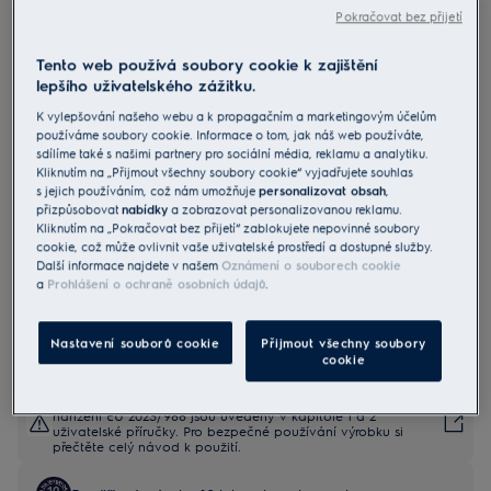
Pokračovat bez přijetí
Tento web používá soubory cookie k zajištění
ENG8CD18S
Vestavná chladnička s mrazákem
lepšího uživatelského zážitku.
800 NoFrost GreenZone+
K vylepšování našeho webu a k propagačním a marketingovým účelům
používáme soubory cookie. Informace o tom, jak náš web používáte,
4.6 (14)
sdílíme také s našimi partnery pro sociální média, reklamu a analytiku.
Kliknutím na „Přijmout všechny soubory cookie“ vyjadřujete souhlas
s jejich používáním, což nám umožňuje
personalizovat obsah
,
Informační list výrobku
Benefity
přizpůsobovat
nabídky
a zobrazovat personalizovanou reklamu.
Kliknutím na „Pokračovat bez přijetí“ zablokujete nepovinné soubory
Zásuvka Greenzone+ s ideální vlhkostí pro čerstvé suroviny.
cookie, což může ovlivnit vaše uživatelské prostředí a dostupné služby.
Automaticky udržuje ideální vlhkost. Uchová ovoce a zeleninu
Další informace najdete v našem
Oznámení o souborech cookie
čerstvé.
Beznámrazová technologie TwinTech® udržuje potraviny šťavnaté a
a
Prohlášení o ochraně osobních údajů
.
vláčné.
Nastavení souborů cookie
Přijmout všechny soubory
cookie
Bezpečnostní pokyny a bezpečnostní upozornění podle
nařízení EU 2023/988 jsou uvedeny v kapitole 1 a 2
uživatelské příručky. Pro bezpečné používání výrobku si
přečtěte celý návod k použití.