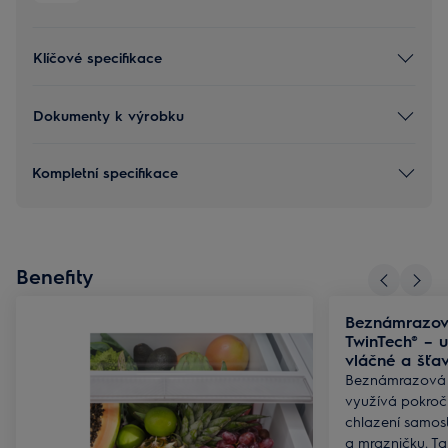
Klíčové specifikace
Dokumenty k výrobku
Kompletní specifikace
Benefity
Beznámrazov
TwinTech® – u
vláčné a šťa
Beznámrazová t
využívá pokroči
chlazení samos
a mrazničku. Tat