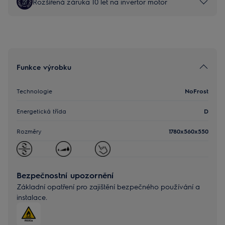
Rozšířená záruka 10 let na invertor motor
Funkce výrobku
Technologie
NoFrost
Energetická třída
D
Rozměry
1780x560x550
Bezpečnostní upozornění
Základní opatření pro zajištění bezpečného používání a
instalace.