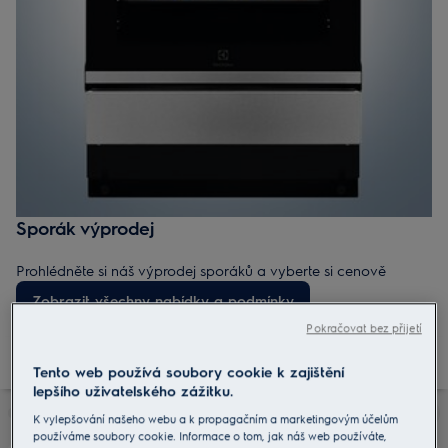
Sporák výprodej
Prohlédněte si náš výprodej sporáků a vyberte si cenově
dostupný model pro každou kuchyni. Najděte levnější sporáky,
Zobrazit všechny nabídky a podmínky
doprodejové kusy a akční nabídky – ideální kombinace
Pokračovat bez přijetí
výkonu, hodnoty a stylu.
Tento web používá soubory cookie k zajištění
lepšího uživatelského zážitku.
K vylepšování našeho webu a k propagačním a marketingovým účelům
používáme soubory cookie. Informace o tom, jak náš web používáte,